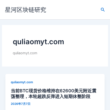
跳
星河区块链研究
至
搜
内
索
容
quliaomyt.com
quliaomyt.com
quliaomyt.com
当前BTC现货价格维持在62600美元附近震
荡整理，本轮超跌反弹进入短期休整阶段
2026年7月7日