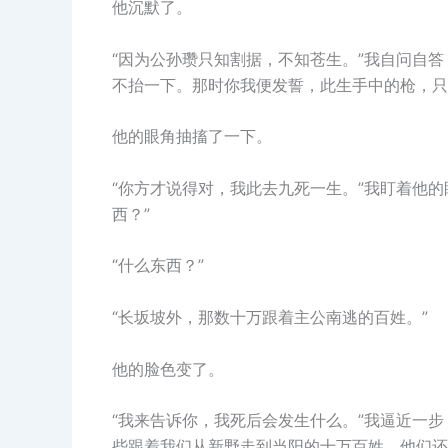
他沉默了。
“因为公孙瓒只知割据，不知苍生。”我自问自
不抬一下。那时你我便发誓，此生手中的枪，只
他的眼角抽搐了一下。
“你方才说得对，我此去九死一生。”我盯着他
西？”
“什么东西？”
“长坂坡外，那数十万跟着主公南逃的百姓。”
他的脸色变了。
“我来告诉你，我死后会发生什么。”我逼近一
些跟着我们从新野走到当阳的十万百姓，他们还