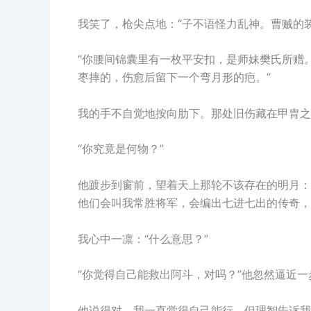
我笑了，枪尖点地：“子不语怪力乱神。曹贼的
“你腰间锦囊里有一枚平安扣，是师妹樊氏所赠
枣摔的，伤愈后留下一个弯月形的疤。”
我的手不自觉地按向肋下。那处旧伤藏在甲胄之
“你究竟是何物？”
他踱步到窗前，望着天上那轮不该存在的明月：
他们会叫我常胜将军，会编出七进七出的传奇，
我心中一凛：“什么意思？”
“你觉得自己能救出阿斗，对吗？”他忽然逼近
他说得对。我一直觉得自己能行，但理智告诉我