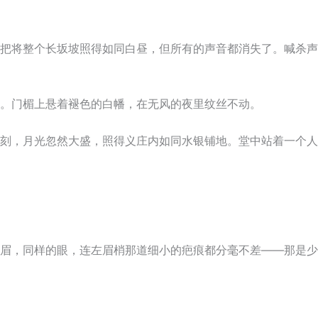
把将整个长坂坡照得如同白昼，但所有的声音都消失了。喊杀声
。门楣上悬着褪色的白幡，在无风的夜里纹丝不动。
刻，月光忽然大盛，照得义庄内如同水银铺地。堂中站着一个人
眉，同样的眼，连左眉梢那道细小的疤痕都分毫不差——那是少