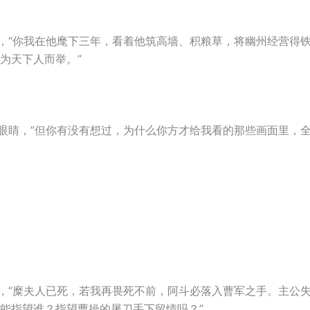
答，“你我在他麾下三年，看着他筑高墙、积粮草，将幽州经营得
为天下人而举。”
的眼睛，“但你有没有想过，为什么你方才给我看的那些画面里，
步，“糜夫人已死，若我再畏死不前，阿斗必落入曹军之手。主公
能指望谁？指望曹操的屠刀手下留情吗？”