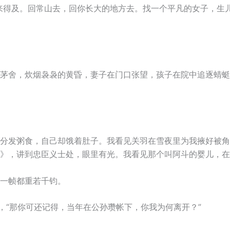
来得及。回常山去，回你长大的地方去。找一个平凡的女子，生
茅舍，炊烟袅袅的黄昏，妻子在门口张望，孩子在院中追逐蜻蜓
分发粥食，自己却饿着肚子。我看见关羽在雪夜里为我掖好被角
》，讲到忠臣义士处，眼里有光。我看见那个叫阿斗的婴儿，在
一帧都重若千钧。
，“那你可还记得，当年在公孙瓒帐下，你我为何离开？”