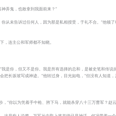
装神弄鬼，也敢拿到我面前来？”
。你从未告诉过任何人，因为那是私相授受，于礼不合。”他顿了
下，连主公和军师都不知晓。
“我是你，但又不是你。我是所有选择的总和，是被史笔和传说
会把长坂坡写成神迹。”他转过身，目光如电，“但没有人知道，
一步，“你以为凭着手中枪、胯下马，就能杀穿八十三万曹军？赵云
，这是痴人说梦。万军丛中取上将首级已是神话，何况带着一个