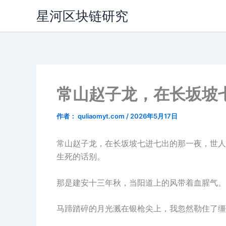
跳
星河区块链研究
至
内
容
常山赵子龙，在长坂坡
作者：
quliaomyt.com
/
2026年5月17日
常山赵子龙，在长坂坡七进七出的那一夜，世人
生死的话别。
那是建安十三年秋，当阳道上的风带着血腥气。
马蹄踏碎的月光溅在银枪尖上，我忽然勒住了缰