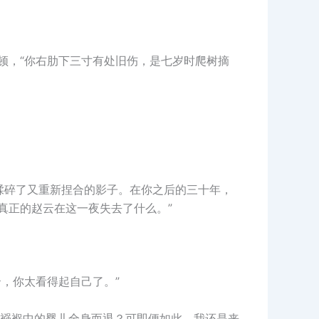
顿，“你右肋下三寸有处旧伤，是七岁时爬树摘
揉碎了又重新捏合的影子。在你之后的三十年，
真正的赵云在这一夜失去了什么。”
，你太看得起自己了。”
襁褓中的婴儿全身而退？可即便如此，我还是来