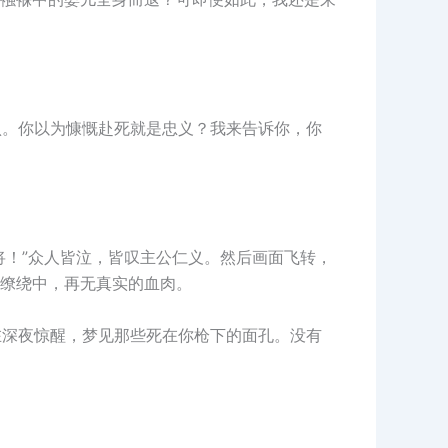
认。你以为慷慨赴死就是忠义？我来告诉你，你
将！”众人皆泣，皆叹主公仁义。然后画面飞转，
缭绕中，再无真实的血肉。
在深夜惊醒，梦见那些死在你枪下的面孔。没有