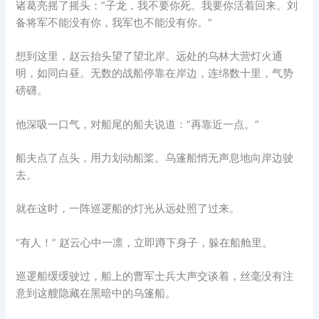
诸葛亮摇了摇头：”子龙，我不要你死。我要你活着回来。刘
备将军不能没有你，我军也不能没有你。”
想到这里，赵云抬头望了望北岸。远处的乌林大营灯火通
明，如同白昼。无数的战船停靠在岸边，连绵数十里，气势
磅礴。
他深吸一口气，对船尾的船夫说道：”再靠近一点。”
船夫点了点头，用力划动船桨。乌篷船悄无声息地向岸边驶
去。
就在这时，一阵巡逻船的灯光从远处照了过来。
“有人！” 赵云心中一凛，立即蹲下身子，躲在船舱里。
巡逻船缓缓驶过，船上的曹军士兵大声交谈着，丝毫没有注
意到这艘隐藏在黑暗中的乌篷船。