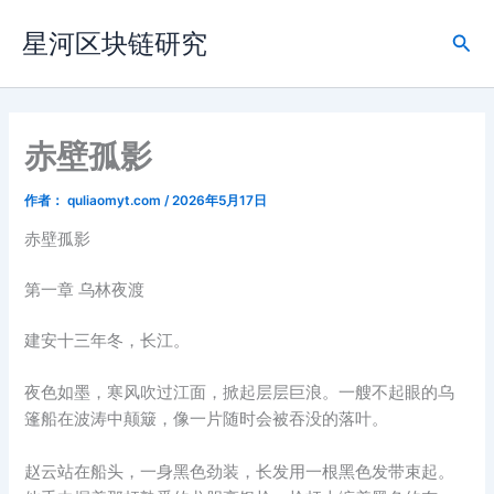
跳
星河区块链研究
至
搜
内
索
容
赤壁孤影
作者：
quliaomyt.com
/
2026年5月17日
赤壁孤影
第一章 乌林夜渡
建安十三年冬，长江。
夜色如墨，寒风吹过江面，掀起层层巨浪。一艘不起眼的乌
篷船在波涛中颠簸，像一片随时会被吞没的落叶。
赵云站在船头，一身黑色劲装，长发用一根黑色发带束起。