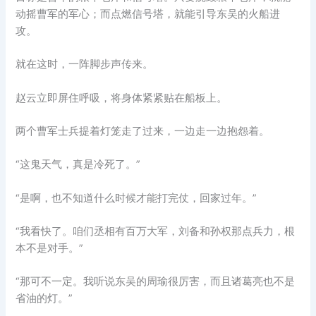
动摇曹军的军心；而点燃信号塔，就能引导东吴的火船进
攻。
就在这时，一阵脚步声传来。
赵云立即屏住呼吸，将身体紧紧贴在船板上。
两个曹军士兵提着灯笼走了过来，一边走一边抱怨着。
“这鬼天气，真是冷死了。”
“是啊，也不知道什么时候才能打完仗，回家过年。”
“我看快了。咱们丞相有百万大军，刘备和孙权那点兵力，根
本不是对手。”
“那可不一定。我听说东吴的周瑜很厉害，而且诸葛亮也不是
省油的灯。”