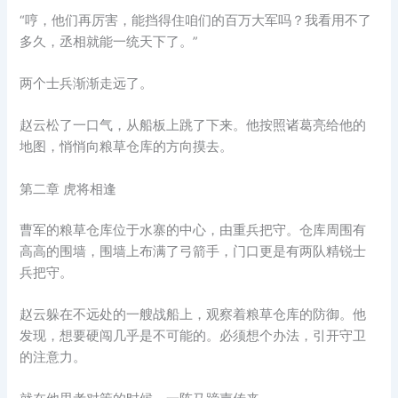
“哼，他们再厉害，能挡得住咱们的百万大军吗？我看用不了
多久，丞相就能一统天下了。”
两个士兵渐渐走远了。
赵云松了一口气，从船板上跳了下来。他按照诸葛亮给他的
地图，悄悄向粮草仓库的方向摸去。
第二章 虎将相逢
曹军的粮草仓库位于水寨的中心，由重兵把守。仓库周围有
高高的围墙，围墙上布满了弓箭手，门口更是有两队精锐士
兵把守。
赵云躲在不远处的一艘战船上，观察着粮草仓库的防御。他
发现，想要硬闯几乎是不可能的。必须想个办法，引开守卫
的注意力。