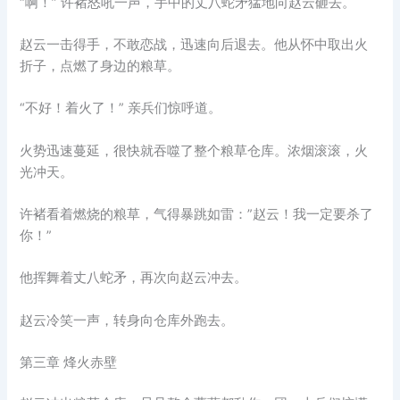
“啊！” 许褚怒吼一声，手中的丈八蛇矛猛地向赵云砸去。
赵云一击得手，不敢恋战，迅速向后退去。他从怀中取出火
折子，点燃了身边的粮草。
“不好！着火了！” 亲兵们惊呼道。
火势迅速蔓延，很快就吞噬了整个粮草仓库。浓烟滚滚，火
光冲天。
许褚看着燃烧的粮草，气得暴跳如雷：”赵云！我一定要杀了
你！”
他挥舞着丈八蛇矛，再次向赵云冲去。
赵云冷笑一声，转身向仓库外跑去。
第三章 烽火赤壁