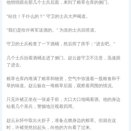
他悄悄跟在那几个士兵后面，来到了粮草仓库的侧门。
“站住！干什么的？” 守卫的士兵大声喝道。
“我们是给许将军送酒的。” 为首的士兵回答道。
守卫的士兵检查了一下酒桶，然后挥了挥手：”进去吧。”
几个士兵抬着酒桶走进了侧门。赵云趁守卫不注意，迅速跟
了进去。
粮草仓库内堆满了粮草和物资，空气中弥漫着一股粮食和干
草的味道。赵云躲在一堆粮草后面，观察着周围的情况。
只见许褚正坐在一张桌子前，大口大口地喝着酒。他的身边
站着几个亲兵，警惕地注视着四周。
赵云从怀中取出火折子，准备点燃身边的粮草。但就在这
时，许褚突然抬起头，向他的方向看了过来。