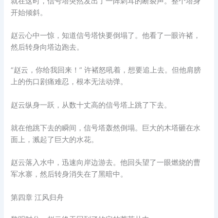
就在这时，信号塔突然发出了一阵刺耳的断裂声。整个塔身
开始倾斜。
赵云心中一惊，知道信号塔快要倒塌了。他看了一眼许褚，
然后转身向塔边跑去。
“赵云，你给我回来！” 许褚怒吼着，想要追上去。但他肩膀
上的伤口剧痛难忍，根本无法动弹。
赵云纵身一跃，从数十丈高的信号塔上跳了下去。
就在他跳下去的瞬间，信号塔轰然倒塌。巨大的木塔砸在水
面上，溅起了巨大的水花。
赵云落入水中，迅速向岸边游去。他回头望了一眼燃烧的曹
军水寨，然后转身消失在了黑暗中。
第四章 江风归舟