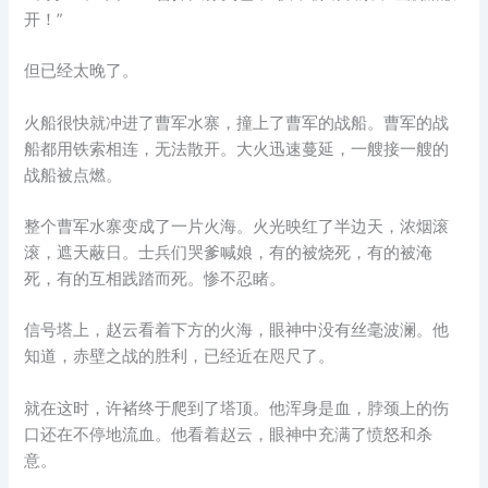
开！”
但已经太晚了。
火船很快就冲进了曹军水寨，撞上了曹军的战船。曹军的战
船都用铁索相连，无法散开。大火迅速蔓延，一艘接一艘的
战船被点燃。
整个曹军水寨变成了一片火海。火光映红了半边天，浓烟滚
滚，遮天蔽日。士兵们哭爹喊娘，有的被烧死，有的被淹
死，有的互相践踏而死。惨不忍睹。
信号塔上，赵云看着下方的火海，眼神中没有丝毫波澜。他
知道，赤壁之战的胜利，已经近在咫尺了。
就在这时，许褚终于爬到了塔顶。他浑身是血，脖颈上的伤
口还在不停地流血。他看着赵云，眼神中充满了愤怒和杀
意。