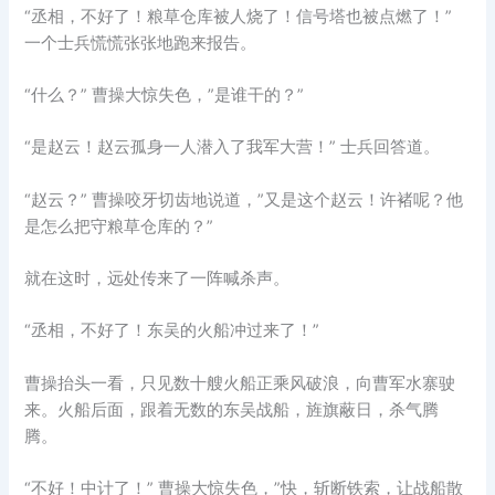
“丞相，不好了！粮草仓库被人烧了！信号塔也被点燃了！”
一个士兵慌慌张张地跑来报告。
“什么？” 曹操大惊失色，”是谁干的？”
“是赵云！赵云孤身一人潜入了我军大营！” 士兵回答道。
“赵云？” 曹操咬牙切齿地说道，”又是这个赵云！许褚呢？他
是怎么把守粮草仓库的？”
就在这时，远处传来了一阵喊杀声。
“丞相，不好了！东吴的火船冲过来了！”
曹操抬头一看，只见数十艘火船正乘风破浪，向曹军水寨驶
来。火船后面，跟着无数的东吴战船，旌旗蔽日，杀气腾
腾。
“不好！中计了！” 曹操大惊失色，”快，斩断铁索，让战船散