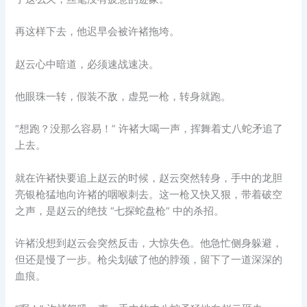
再这样下去，他迟早会被许褚拖垮。
赵云心中暗道，必须速战速决。
他眼珠一转，假装不敌，虚晃一枪，转身就跑。
“想跑？没那么容易！” 许褚大喝一声，挥舞着丈八蛇矛追了
上去。
就在许褚快要追上赵云的时候，赵云突然转身，手中的龙胆
亮银枪猛地向许褚的咽喉刺去。这一枪又快又狠，带着破空
之声，是赵云的绝技 “七探蛇盘枪” 中的杀招。
许褚没想到赵云会突然反击，大惊失色。他急忙侧身躲避，
但还是慢了一步。枪尖划破了他的脖颈，留下了一道深深的
血痕。