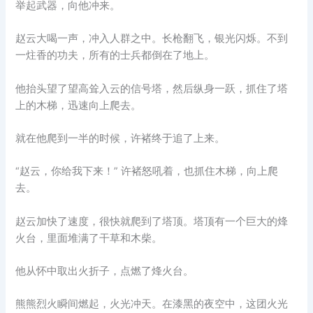
举起武器，向他冲来。
赵云大喝一声，冲入人群之中。长枪翻飞，银光闪烁。不到
一炷香的功夫，所有的士兵都倒在了地上。
他抬头望了望高耸入云的信号塔，然后纵身一跃，抓住了塔
上的木梯，迅速向上爬去。
就在他爬到一半的时候，许褚终于追了上来。
“赵云，你给我下来！” 许褚怒吼着，也抓住木梯，向上爬
去。
赵云加快了速度，很快就爬到了塔顶。塔顶有一个巨大的烽
火台，里面堆满了干草和木柴。
他从怀中取出火折子，点燃了烽火台。
熊熊烈火瞬间燃起，火光冲天。在漆黑的夜空中，这团火光