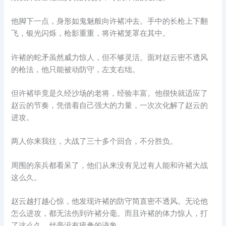
他脚下一点，身形如鬼魅般向许褚冲去。手中的长枪上下翻
飞，银光闪烁，枪影重重，将许褚笼罩在其中。
许褚的蛇矛虽然威力惊人，但不够灵活。面对赵云密不透风
的枪法，他只能被动防守，左支右绌。
但许褚毕竟是久经沙场的老将，经验丰富。他很快就适应了
赵云的节奏，凭借着自己强大的力量，一次次化解了赵云的
进攻。
两人你来我往，大战了三十多个回合，不分胜负。
周围的亲兵都看呆了，他们从来没有见过有人能和许褚大战
这么久。
赵云越打越心惊，他发现许褚的防守简直密不透风。无论他
怎么进攻，都无法伤到许褚分毫。而且许褚的体力惊人，打
了这么久，丝毫没有疲惫的迹象。