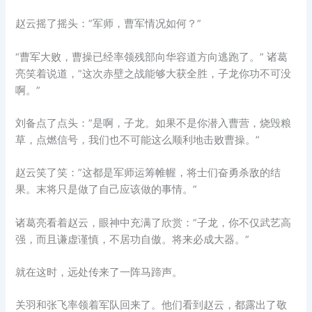
赵云摇了摇头：”军师，曹军情况如何？”
“曹军大败，曹操已经率领残部向华容道方向逃跑了。” 诸葛
亮笑着说道，”这次赤壁之战能够大获全胜，子龙你功不可没
啊。”
刘备点了点头：”是啊，子龙。如果不是你潜入曹营，烧毁粮
草，点燃信号，我们也不可能这么顺利地击败曹操。”
赵云笑了笑：”这都是军师运筹帷幄，将士们奋勇杀敌的结
果。末将只是做了自己应该做的事情。”
诸葛亮看着赵云，眼神中充满了欣赏：”子龙，你不仅武艺高
强，而且谦虚谨慎，不居功自傲。将来必成大器。”
就在这时，远处传来了一阵马蹄声。
关羽和张飞率领着军队回来了。他们看到赵云，都露出了敬