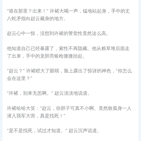
“谁在那里？出来！” 许褚大喝一声，猛地站起身，手中的丈
八蛇矛指向赵云藏身的地方。
赵云心中一惊，没想到许褚的警觉性竟然这么高。
他知道自己已经暴露了，索性不再隐藏。他从粮草堆后面走
了出来，手中的龙胆亮银枪微微抬起。
“赵云？” 许褚瞪大了眼睛，脸上露出了惊讶的神色，”你怎么
会在这里？”
“许褚，别来无恙啊。” 赵云淡淡地说道。
许褚哈哈大笑：”赵云，你胆子可真不小啊。竟然敢孤身一人
潜入我军大营，真是找死！”
“是不是找死，试过才知道。” 赵云沉声说道。