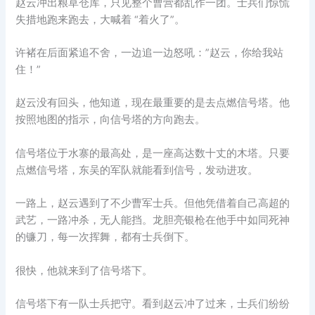
赵云冲出粮草仓库，只见整个曹营都乱作一团。士兵们惊慌
失措地跑来跑去，大喊着 “着火了”。
许褚在后面紧追不舍，一边追一边怒吼：”赵云，你给我站
住！”
赵云没有回头，他知道，现在最重要的是去点燃信号塔。他
按照地图的指示，向信号塔的方向跑去。
信号塔位于水寨的最高处，是一座高达数十丈的木塔。只要
点燃信号塔，东吴的军队就能看到信号，发动进攻。
一路上，赵云遇到了不少曹军士兵。但他凭借着自己高超的
武艺，一路冲杀，无人能挡。龙胆亮银枪在他手中如同死神
的镰刀，每一次挥舞，都有士兵倒下。
很快，他就来到了信号塔下。
信号塔下有一队士兵把守。看到赵云冲了过来，士兵们纷纷