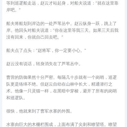
等到巡逻船走远，赵云才站起身，对船夫说道：”就在这里靠
岸吧。”
船夫将船划到岸边的一处芦苇丛中。赵云纵身一跃，跳上了
岸。他回头对船夫说道：”你在这里等我三天。如果三天后我
没有回来，你就自己回去吧。”
船夫点了点头：”赵将军，你一定要小心。”
赵云没有说话，转身消失在了芦苇丛中。
曹营的防御果然十分严密。每隔几十步就有一个岗哨，巡逻
队更是络绎不绝。但赵云自幼在山林中长大，精通潜行之
术。他像一只灵猫一样，在黑暗中穿梭，避开了所有的岗哨
和巡逻队。
很快，他就来到了曹军水寨的外围。
水寨由巨大的木栅栏围成，上面布满了尖刺和瞭望塔。瞭望