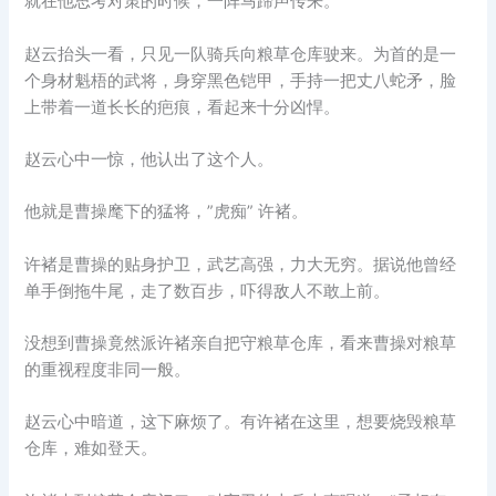
就在他思考对策的时候，一阵马蹄声传来。
赵云抬头一看，只见一队骑兵向粮草仓库驶来。为首的是一
个身材魁梧的武将，身穿黑色铠甲，手持一把丈八蛇矛，脸
上带着一道长长的疤痕，看起来十分凶悍。
赵云心中一惊，他认出了这个人。
他就是曹操麾下的猛将，”虎痴” 许褚。
许褚是曹操的贴身护卫，武艺高强，力大无穷。据说他曾经
单手倒拖牛尾，走了数百步，吓得敌人不敢上前。
没想到曹操竟然派许褚亲自把守粮草仓库，看来曹操对粮草
的重视程度非同一般。
赵云心中暗道，这下麻烦了。有许褚在这里，想要烧毁粮草
仓库，难如登天。