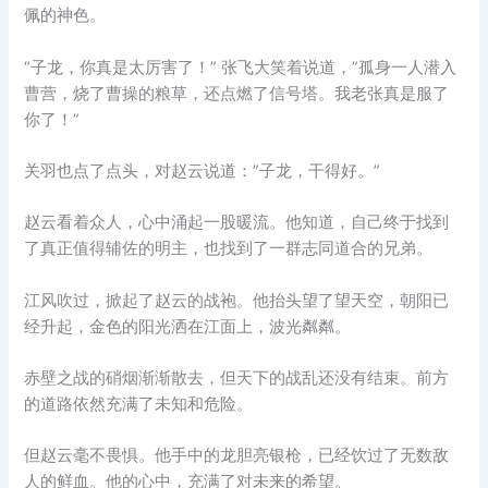
佩的神色。
“子龙，你真是太厉害了！” 张飞大笑着说道，”孤身一人潜入
曹营，烧了曹操的粮草，还点燃了信号塔。我老张真是服了
你了！”
关羽也点了点头，对赵云说道：”子龙，干得好。”
赵云看着众人，心中涌起一股暖流。他知道，自己终于找到
了真正值得辅佐的明主，也找到了一群志同道合的兄弟。
江风吹过，掀起了赵云的战袍。他抬头望了望天空，朝阳已
经升起，金色的阳光洒在江面上，波光粼粼。
赤壁之战的硝烟渐渐散去，但天下的战乱还没有结束。前方
的道路依然充满了未知和危险。
但赵云毫不畏惧。他手中的龙胆亮银枪，已经饮过了无数敌
人的鲜血。他的心中，充满了对未来的希望。