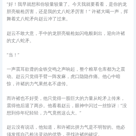
“好！我早就想和你较量较量了。今天我就要看看，是你的龙
胆亮银枪厉害，还是我的丈八蛇矛厉害！” 许褚大喝一声，挥
舞着丈八蛇矛向赵云冲了过来。
赵云不敢大意，手中的龙胆亮银枪如闪电般刺出，迎向许褚
的丈八蛇矛。
“当！”
一声震耳欲聋的金铁交鸣之声响起，整个粮草仓库都为之震
动。赵云只觉得手臂一阵发麻，虎口隐隐作痛。他心中暗
惊，许褚的力气果然名不虚传。
而许褚也不好受，他只觉得一股巨大的力量从蛇矛上传来，
震得他后退了两步。他看着赵云，眼神中闪过一丝惊讶：”没
想到你年纪轻轻，力气竟然这么大。”
赵云没有说话，他知道，和许褚比拼力气是不明智的。他必
须发挥自己枪法灵动的优势，寻找许褚的破绽。