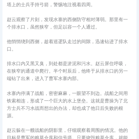
塔上的士兵手持弓箭，警惕地注视着四周。
赵云观察了片刻，发现水寨的西侧防守相对薄弱。那里有一
个排水口，虽然狭窄，但足以容一个人通过。
他悄悄绕到西侧，趁着巡逻队走过的间隙，迅速钻进了排水
口。
排水口内又黑又臭，到处都是淤泥和污水。赵云屏住呼吸，
在狭窄的通道中爬行。半个时辰后，他终于从排水口的另一
端钻了出来，进入了曹军水寨内部。
水寨内停满了战船，密密麻麻，一眼望不到边。战船之间用
铁索相连，形成了一个巨大的水上堡垒。这就是曹操为了北
方士兵不习水战而想出的办法，却也成了他日后失败的根
源。
赵云躲在一艘战船的阴影里，仔细观察着周围的情况。他的
目标是曹军的粮草仓库和信号塔。只要烧毁粮草仓库，就能