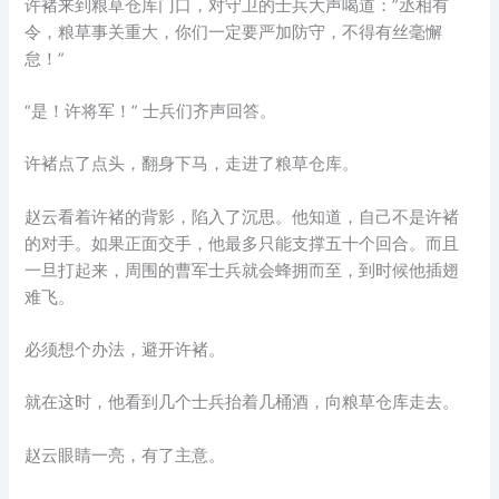
许褚来到粮草仓库门口，对守卫的士兵大声喝道：”丞相有
令，粮草事关重大，你们一定要严加防守，不得有丝毫懈
怠！”
“是！许将军！” 士兵们齐声回答。
许褚点了点头，翻身下马，走进了粮草仓库。
赵云看着许褚的背影，陷入了沉思。他知道，自己不是许褚
的对手。如果正面交手，他最多只能支撑五十个回合。而且
一旦打起来，周围的曹军士兵就会蜂拥而至，到时候他插翅
难飞。
必须想个办法，避开许褚。
就在这时，他看到几个士兵抬着几桶酒，向粮草仓库走去。
赵云眼睛一亮，有了主意。