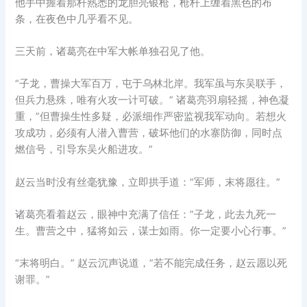
他手中握着那杆熟悉的龙胆亮银枪，枪杆上缠着黑色的布
条，在夜色中几乎看不见。
三天前，诸葛亮在中军大帐单独召见了他。
“子龙，曹操大军百万，屯于乌林北岸。我军虽与东吴联手，
但兵力悬殊，唯有火攻一计可破。” 诸葛亮羽扇轻摇，神色凝
重，”但曹操生性多疑，必派细作严密监视我军动向。若想火
攻成功，必须有人潜入曹营，破坏他们的水寨防御，同时点
燃信号，引导东吴火船进攻。”
赵云当时没有丝毫犹豫，立即拱手道：”军师，末将愿往。”
诸葛亮看着赵云，眼神中充满了信任：”子龙，此去九死一
生。曹营之中，猛将如云，谋士如雨。你一定要小心行事。”
“末将明白。” 赵云沉声说道，”若不能完成任务，赵云愿以死
谢罪。”