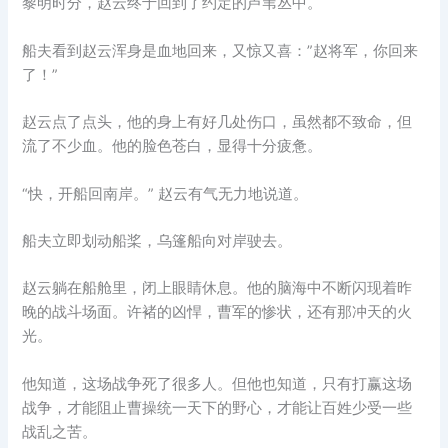
黎明时分，赵云终于回到了约定的芦苇丛中。
船夫看到赵云浑身是血地回来，又惊又喜：”赵将军，你回来
了！”
赵云点了点头，他的身上有好几处伤口，虽然都不致命，但
流了不少血。他的脸色苍白，显得十分疲惫。
“快，开船回南岸。” 赵云有气无力地说道。
船夫立即划动船桨，乌篷船向对岸驶去。
赵云躺在船舱里，闭上眼睛休息。他的脑海中不断闪现着昨
晚的战斗场面。许褚的凶悍，曹军的惨状，还有那冲天的火
光。
他知道，这场战争死了很多人。但他也知道，只有打赢这场
战争，才能阻止曹操统一天下的野心，才能让百姓少受一些
战乱之苦。