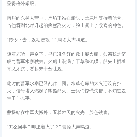
显得格外耀眼。
南岸的东吴大营中，周瑜正站在船头，焦急地等待着信号。
当他看到北岸升起的熊熊烈火时，脸上露出了欣喜的神色。
“传令下去，发动进攻！” 周瑜大声喝道。
随着周瑜一声令下，早已准备好的数十艘火船，如离弦之箭
般向曹军水寨驶去。火船上装满了干草和硫磺，船头上插着
青龙牙旗，看起来十分壮观。
此时的曹军水寨已经乱作一团。粮草仓库的大火还没有扑
灭，信号塔又燃起了熊熊烈火。士兵们惊慌失措，不知道发
生了什么事。
曹操站在中军大帐外，看着冲天的火光，脸色铁青。
“怎么回事？哪里着火了？” 曹操大声喝道。