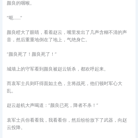
颜良的咽喉。
“呃……”
颜良瞪大了眼睛，看着赵云，嘴里发出了几声含糊不清的声
音，然后重重地倒在了地上，气绝身亡。
“颜良死了！颜良死了！”
城墙上的守军看到颜良被赵云斩杀，都欢呼起来。
而袁军士兵则吓得面如土色，主将战死，他们顿时军心大
乱。
赵云趁机大声喝道：”颜良已死，降者不杀！”
袁军士兵你看看我，我看看你，然后纷纷放下了武器，向赵
云投降。