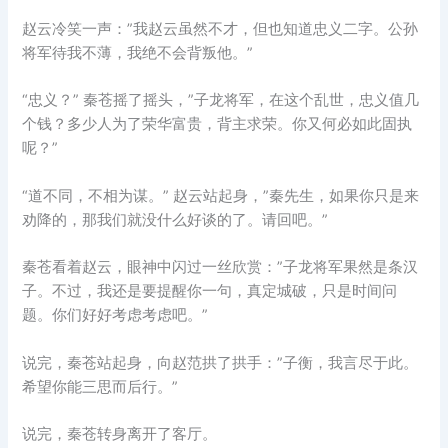
赵云冷笑一声：”我赵云虽然不才，但也知道忠义二字。公孙
将军待我不薄，我绝不会背叛他。”
“忠义？” 秦苍摇了摇头，”子龙将军，在这个乱世，忠义值几
个钱？多少人为了荣华富贵，背主求荣。你又何必如此固执
呢？”
“道不同，不相为谋。” 赵云站起身，”秦先生，如果你只是来
劝降的，那我们就没什么好谈的了。请回吧。”
秦苍看着赵云，眼神中闪过一丝欣赏：”子龙将军果然是条汉
子。不过，我还是要提醒你一句，真定城破，只是时间问
题。你们好好考虑考虑吧。”
说完，秦苍站起身，向赵范拱了拱手：”子衡，我言尽于此。
希望你能三思而后行。”
说完，秦苍转身离开了客厅。