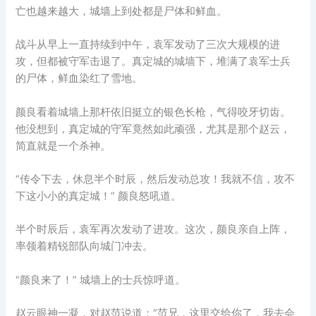
亡也越来越大，城墙上到处都是尸体和鲜血。
战斗从早上一直持续到中午，袁军发动了三次大规模的进
攻，但都被守军击退了。真定城的城墙下，堆满了袁军士兵
的尸体，鲜血染红了雪地。
颜良看着城墙上那杆依旧挺立的银色长枪，气得咬牙切齿。
他没想到，真定城的守军竟然如此顽强，尤其是那个赵云，
简直就是一个杀神。
“传令下去，休息半个时辰，然后发动总攻！我就不信，攻不
下这小小的真定城！” 颜良怒吼道。
半个时辰后，袁军再次发动了进攻。这次，颜良亲自上阵，
率领着精锐部队向城门冲去。
“颜良来了！” 城墙上的士兵惊呼道。
赵云眼神一凝，对赵范说道：”范兄，这里交给你了，我去会