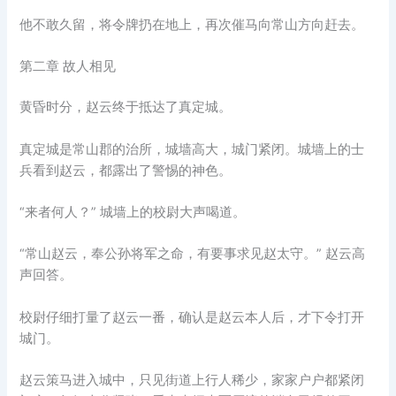
他不敢久留，将令牌扔在地上，再次催马向常山方向赶去。
第二章 故人相见
黄昏时分，赵云终于抵达了真定城。
真定城是常山郡的治所，城墙高大，城门紧闭。城墙上的士
兵看到赵云，都露出了警惕的神色。
“来者何人？” 城墙上的校尉大声喝道。
“常山赵云，奉公孙将军之命，有要事求见赵太守。” 赵云高
声回答。
校尉仔细打量了赵云一番，确认是赵云本人后，才下令打开
城门。
赵云策马进入城中，只见街道上行人稀少，家家户户都紧闭