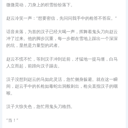
微微晃动，刀身上的积雪纷纷落下。
赵云冷笑一声：”想要密信，先问问我手中的枪答不答应。”
话音未落，为首的汉子已经大喝一声，挥舞着鬼头刀向赵云
冲了过来。他的脚步沉重，每一步都在雪地上踩出一个深深
的坑，显然是力量型的武者。
赵云不慌不忙，等到汉子冲到近前，才猛地一提马缰，白马
人立而起，前蹄向汉子踢去。
汉子没想到赵云的马如此灵活，急忙侧身躲避。就在这一瞬
间，赵云手中的长枪如毒蛇出洞般刺出，枪尖直指汉子的咽
喉。
汉子大惊失色，急忙用鬼头刀格挡。
“当！”