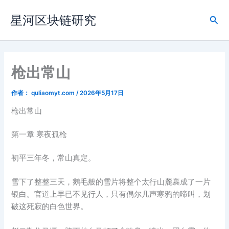
跳
星河区块链研究
至
搜
内
索
容
枪出常山
作者：
quliaomyt.com
/
2026年5月17日
枪出常山
第一章 寒夜孤枪
初平三年冬，常山真定。
雪下了整整三天，鹅毛般的雪片将整个太行山麓裹成了一片
银白。官道上早已不见行人，只有偶尔几声寒鸦的啼叫，划
破这死寂的白色世界。