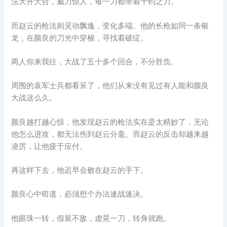
法大开大合，威力惊人，每一刀都带着千钧之力。
而赵云的枪法则灵动飘逸，变化多端。他的长枪如同一条银
龙，在颜良的刀光中穿梭，寻找着破绽。
两人你来我往，大战了五十多个回合，不分胜负。
周围的袁军士兵都看呆了，他们从来没有见过有人能和颜良
大战这么久。
颜良越打越心惊，他发现赵云的枪法实在是太精妙了，无论
他怎么进攻，都无法伤到赵云分毫。而赵云的反击却越来越
凌厉，让他疲于应付。
再这样下去，他迟早会败在赵云的手下。
颜良心中暗道，必须想个办法速战速决。
他眼珠一转，假装不敌，虚晃一刀，转身就跑。