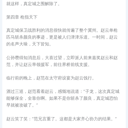
就这样，真定城之围解除了。
第四章 枪指天下
真定城保卫战胜利的消息很快就传遍了整个冀州。赵云单枪
匹马斩杀颜良的事迹，更是被人们津津乐道。一时间，赵云
的名声大噪，天下皆知。
公孙瓒得知消息后，大喜过望，立即派人前来嘉奖赵云和赵
范，并让赵云率领援军，前往界桥前线支援。
临行前的晚上，赵范在太守府设宴为赵云饯行。
酒过三巡，赵范看着赵云，感慨地说道：”子龙，这次真定城
能够保全，全靠你啊。如果不是你斩杀了颜良，真定城恐怕
早就被攻破了。”
赵云笑了笑：”范兄言重了。这都是大家齐心协力的结果。”