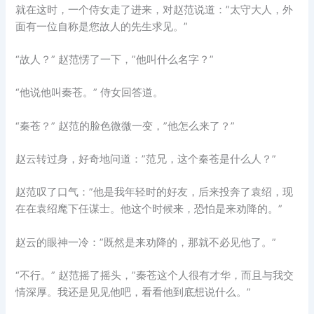
就在这时，一个侍女走了进来，对赵范说道：”太守大人，外
面有一位自称是您故人的先生求见。”
“故人？” 赵范愣了一下，”他叫什么名字？”
“他说他叫秦苍。” 侍女回答道。
“秦苍？” 赵范的脸色微微一变，”他怎么来了？”
赵云转过身，好奇地问道：”范兄，这个秦苍是什么人？”
赵范叹了口气：”他是我年轻时的好友，后来投奔了袁绍，现
在在袁绍麾下任谋士。他这个时候来，恐怕是来劝降的。”
赵云的眼神一冷：”既然是来劝降的，那就不必见他了。”
“不行。” 赵范摇了摇头，”秦苍这个人很有才华，而且与我交
情深厚。我还是见见他吧，看看他到底想说什么。”