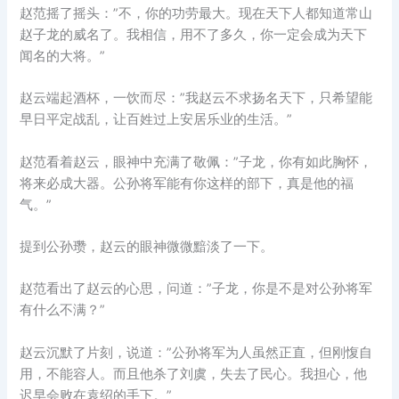
赵范摇了摇头：”不，你的功劳最大。现在天下人都知道常山
赵子龙的威名了。我相信，用不了多久，你一定会成为天下
闻名的大将。”
赵云端起酒杯，一饮而尽：”我赵云不求扬名天下，只希望能
早日平定战乱，让百姓过上安居乐业的生活。”
赵范看着赵云，眼神中充满了敬佩：”子龙，你有如此胸怀，
将来必成大器。公孙将军能有你这样的部下，真是他的福
气。”
提到公孙瓒，赵云的眼神微微黯淡了一下。
赵范看出了赵云的心思，问道：”子龙，你是不是对公孙将军
有什么不满？”
赵云沉默了片刻，说道：”公孙将军为人虽然正直，但刚愎自
用，不能容人。而且他杀了刘虞，失去了民心。我担心，他
迟早会败在袁绍的手下。”