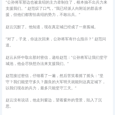
“公孙将军那边也被袁绍的主力牵制住了，根本抽不出兵力来
支援我们。” 赵范叹了口气，”我已经派人向附近的郡县求
援，但他们都害怕袁绍的势力，不敢出兵。”
赵云沉默了。他知道，现在真定城已经成了一座孤城。
“对了，子龙，你这次回来，公孙将军有什么指示？” 赵范问
道。
赵云从怀中取出那封密信，递给赵范：”公孙将军让我们坚守
城池，他会尽快想办法来支援我们。”
赵范接过密信，仔细看了一遍，然后苦笑着摇了摇头：”坚
守？我们能坚守多久？颜良的大军明天就能到达真定城下，
以我们现在的兵力，最多只能坚守三天。”
赵云没有说话，他走到窗边，望着窗外的雪景，陷入了沉
思。