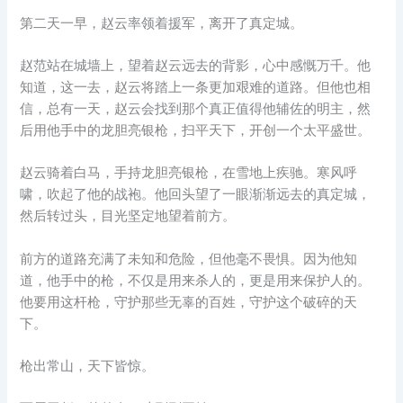
第二天一早，赵云率领着援军，离开了真定城。
赵范站在城墙上，望着赵云远去的背影，心中感慨万千。他
知道，这一去，赵云将踏上一条更加艰难的道路。但他也相
信，总有一天，赵云会找到那个真正值得他辅佐的明主，然
后用他手中的龙胆亮银枪，扫平天下，开创一个太平盛世。
赵云骑着白马，手持龙胆亮银枪，在雪地上疾驰。寒风呼
啸，吹起了他的战袍。他回头望了一眼渐渐远去的真定城，
然后转过头，目光坚定地望着前方。
前方的道路充满了未知和危险，但他毫不畏惧。因为他知
道，他手中的枪，不仅是用来杀人的，更是用来保护人的。
他要用这杆枪，守护那些无辜的百姓，守护这个破碎的天
下。
枪出常山，天下皆惊。