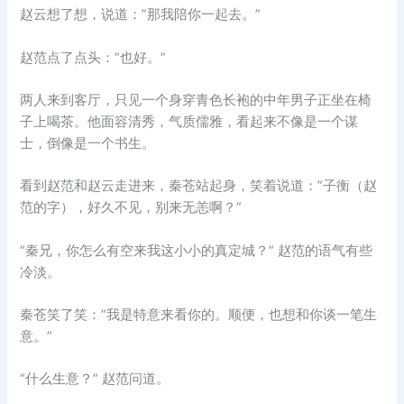
赵云想了想，说道：”那我陪你一起去。”
赵范点了点头：”也好。”
两人来到客厅，只见一个身穿青色长袍的中年男子正坐在椅
子上喝茶。他面容清秀，气质儒雅，看起来不像是一个谋
士，倒像是一个书生。
看到赵范和赵云走进来，秦苍站起身，笑着说道：”子衡（赵
范的字），好久不见，别来无恙啊？”
“秦兄，你怎么有空来我这小小的真定城？” 赵范的语气有些
冷淡。
秦苍笑了笑：”我是特意来看你的。顺便，也想和你谈一笔生
意。”
“什么生意？” 赵范问道。