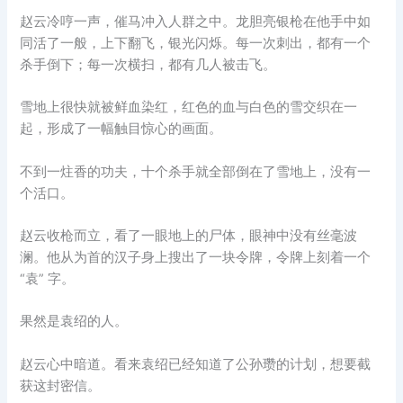
赵云冷哼一声，催马冲入人群之中。龙胆亮银枪在他手中如
同活了一般，上下翻飞，银光闪烁。每一次刺出，都有一个
杀手倒下；每一次横扫，都有几人被击飞。
雪地上很快就被鲜血染红，红色的血与白色的雪交织在一
起，形成了一幅触目惊心的画面。
不到一炷香的功夫，十个杀手就全部倒在了雪地上，没有一
个活口。
赵云收枪而立，看了一眼地上的尸体，眼神中没有丝毫波
澜。他从为首的汉子身上搜出了一块令牌，令牌上刻着一个
“袁” 字。
果然是袁绍的人。
赵云心中暗道。看来袁绍已经知道了公孙瓒的计划，想要截
获这封密信。