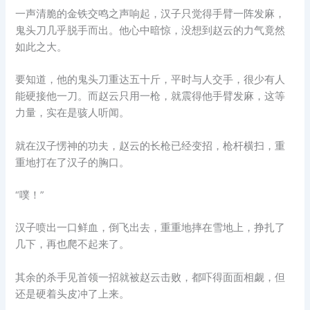
一声清脆的金铁交鸣之声响起，汉子只觉得手臂一阵发麻，
鬼头刀几乎脱手而出。他心中暗惊，没想到赵云的力气竟然
如此之大。
要知道，他的鬼头刀重达五十斤，平时与人交手，很少有人
能硬接他一刀。而赵云只用一枪，就震得他手臂发麻，这等
力量，实在是骇人听闻。
就在汉子愣神的功夫，赵云的长枪已经变招，枪杆横扫，重
重地打在了汉子的胸口。
“噗！”
汉子喷出一口鲜血，倒飞出去，重重地摔在雪地上，挣扎了
几下，再也爬不起来了。
其余的杀手见首领一招就被赵云击败，都吓得面面相觑，但
还是硬着头皮冲了上来。