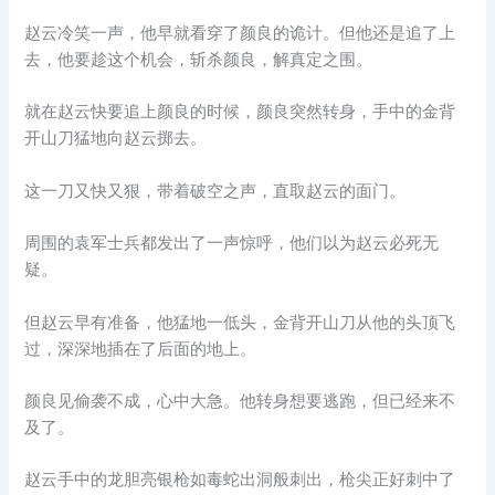
赵云冷笑一声，他早就看穿了颜良的诡计。但他还是追了上
去，他要趁这个机会，斩杀颜良，解真定之围。
就在赵云快要追上颜良的时候，颜良突然转身，手中的金背
开山刀猛地向赵云掷去。
这一刀又快又狠，带着破空之声，直取赵云的面门。
周围的袁军士兵都发出了一声惊呼，他们以为赵云必死无
疑。
但赵云早有准备，他猛地一低头，金背开山刀从他的头顶飞
过，深深地插在了后面的地上。
颜良见偷袭不成，心中大急。他转身想要逃跑，但已经来不
及了。
赵云手中的龙胆亮银枪如毒蛇出洞般刺出，枪尖正好刺中了