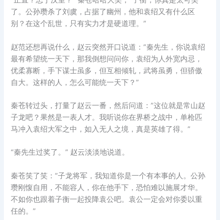
“正直？忠于汉室？” 秦苍哈哈大笑，”子衡，你真是太可笑
了。公孙瓒杀了刘虞，占据了幽州，他和袁绍又有什么区
别？在这个乱世，只有实力才是硬道理。”
赵范还想再说什么，赵云突然开口说道：”秦先生，你说袁绍
最有希望统一天下，那我倒想问问你，袁绍为人外宽内忌，
优柔寡断，手下谋士虽多，但互相倾轧，武将虽勇，但骄傲
自大。这样的人，怎么可能统一天下？”
秦苍转过头，打量了赵云一番，然后问道：”这位就是常山赵
子龙吧？果然是一表人才。我听说你在界桥之战中，单枪匹
马冲入袁绍大军之中，如入无人之境，真是英雄了得。”
“秦先生过奖了。” 赵云淡淡地说道。
秦苍笑了笑：”子龙将军，我知道你是一个有本事的人。公孙
瓒刚愎自用，不能容人，你在他手下，恐怕难以施展才华。
不如你也跟着子衡一起投降袁公吧。袁公一定会对你委以重
任的。”