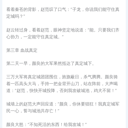
看着秦苍的背影，赵范叹了口气：”子龙，你说我们能守住真
定城吗？”
赵云转过身，看着赵范，眼神坚定地说道：”能。只要我们齐
心协力，一定能守住真定城。”
第三章 血战真定
第二天一早，颜良的大军果然抵达了真定城下。
三万大军将真定城团团围住，旌旗蔽日，杀气腾腾。颜良骑
着一匹高头大马，手持一把金背开山刀，站在阵前，大声喝
道：”赵范，快快开城投降，否则我攻破城池，鸡犬不留！”
城墙上的赵范大声回应道：”颜良，你休要猖狂！我真定城军
民一心，誓与城池共存亡！”
颜良大怒：”不知死活的东西！给我攻城！”