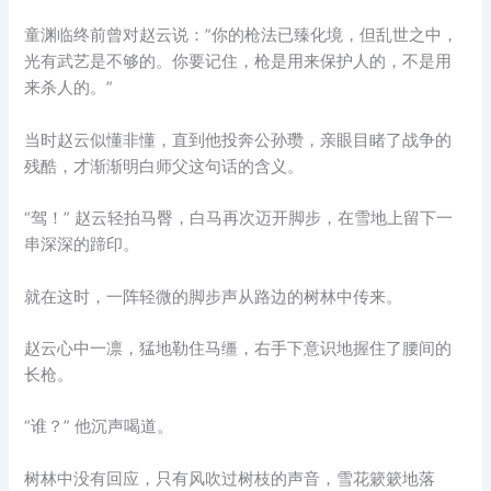
童渊临终前曾对赵云说：”你的枪法已臻化境，但乱世之中，
光有武艺是不够的。你要记住，枪是用来保护人的，不是用
来杀人的。”
当时赵云似懂非懂，直到他投奔公孙瓒，亲眼目睹了战争的
残酷，才渐渐明白师父这句话的含义。
“驾！” 赵云轻拍马臀，白马再次迈开脚步，在雪地上留下一
串深深的蹄印。
就在这时，一阵轻微的脚步声从路边的树林中传来。
赵云心中一凛，猛地勒住马缰，右手下意识地握住了腰间的
长枪。
“谁？” 他沉声喝道。
树林中没有回应，只有风吹过树枝的声音，雪花簌簌地落