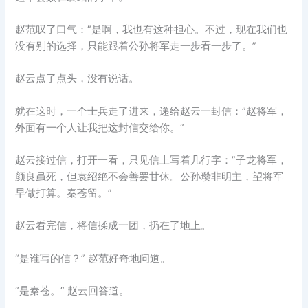
赵范叹了口气：”是啊，我也有这种担心。不过，现在我们也
没有别的选择，只能跟着公孙将军走一步看一步了。”
赵云点了点头，没有说话。
就在这时，一个士兵走了进来，递给赵云一封信：”赵将军，
外面有一个人让我把这封信交给你。”
赵云接过信，打开一看，只见信上写着几行字：”子龙将军，
颜良虽死，但袁绍绝不会善罢甘休。公孙瓒非明主，望将军
早做打算。秦苍留。”
赵云看完信，将信揉成一团，扔在了地上。
“是谁写的信？” 赵范好奇地问道。
“是秦苍。” 赵云回答道。