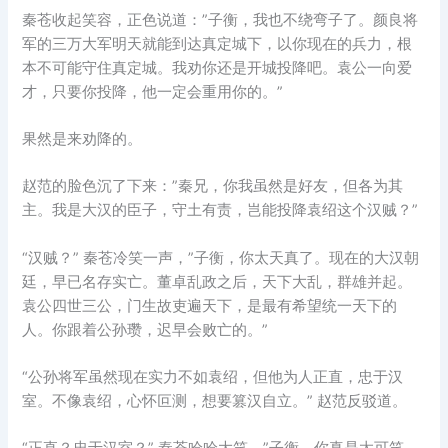
秦苍收起笑容，正色说道：”子衡，我也不绕弯子了。颜良将
军的三万大军明天就能到达真定城下，以你现在的兵力，根
本不可能守住真定城。我劝你还是开城投降吧。袁公一向爱
才，只要你投降，他一定会重用你的。”
果然是来劝降的。
赵范的脸色沉了下来：”秦兄，你我虽然是好友，但各为其
主。我是大汉的臣子，守土有责，岂能投降袁绍这个汉贼？”
“汉贼？” 秦苍冷笑一声，”子衡，你太天真了。现在的大汉朝
廷，早已名存实亡。董卓乱政之后，天下大乱，群雄并起。
袁公四世三公，门生故吏遍天下，是最有希望统一天下的
人。你跟着公孙瓒，迟早会败亡的。”
“公孙将军虽然现在实力不如袁绍，但他为人正直，忠于汉
室。不像袁绍，心怀叵测，想要篡汉自立。” 赵范反驳道。