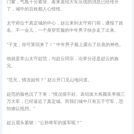
门窗，气氛十分紧张。看来袁绍大军压境的消息已经传开
了，城中的百姓都人心惶惶。
太守府位于真定城的中心，赵云来到太守府门前，通报了姓
名。不一会儿，一个身穿官服的中年男子快步走了出来。
“子龙，你可算回来了！” 中年男子脸上露出了欣喜的神色。
他就是常山太守赵范，与赵云同宗，论辈分还是赵云的族
兄。
“范兄，情况如何？” 赵云开门见山地问道。
赵范的脸色沉了下来：”情况很不好。袁绍派大将颜良率领三
万大军，已经逼近了真定城。而我们城中只有五千守军，恐
怕难以抵挡。”
赵云眉头紧锁：”公孙将军的援军呢？”