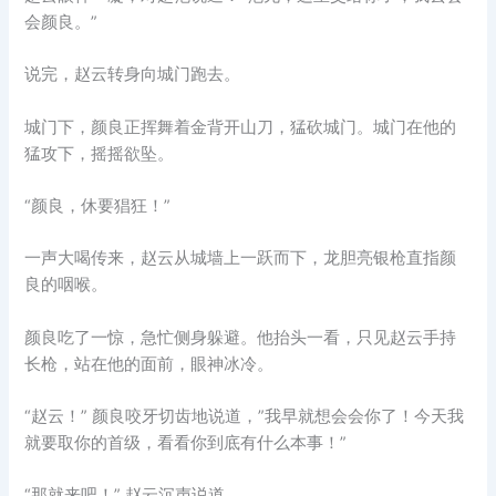
会颜良。”
说完，赵云转身向城门跑去。
城门下，颜良正挥舞着金背开山刀，猛砍城门。城门在他的
猛攻下，摇摇欲坠。
“颜良，休要猖狂！”
一声大喝传来，赵云从城墙上一跃而下，龙胆亮银枪直指颜
良的咽喉。
颜良吃了一惊，急忙侧身躲避。他抬头一看，只见赵云手持
长枪，站在他的面前，眼神冰冷。
“赵云！” 颜良咬牙切齿地说道，”我早就想会会你了！今天我
就要取你的首级，看看你到底有什么本事！”
“那就来吧！” 赵云沉声说道。