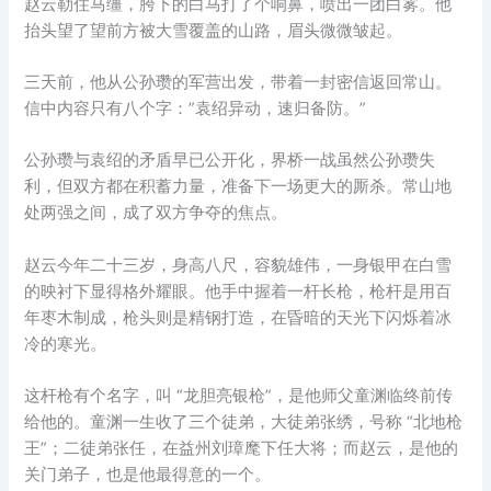
赵云勒住马缰，胯下的白马打了个响鼻，喷出一团白雾。他
抬头望了望前方被大雪覆盖的山路，眉头微微皱起。
三天前，他从公孙瓒的军营出发，带着一封密信返回常山。
信中内容只有八个字：”袁绍异动，速归备防。”
公孙瓒与袁绍的矛盾早已公开化，界桥一战虽然公孙瓒失
利，但双方都在积蓄力量，准备下一场更大的厮杀。常山地
处两强之间，成了双方争夺的焦点。
赵云今年二十三岁，身高八尺，容貌雄伟，一身银甲在白雪
的映衬下显得格外耀眼。他手中握着一杆长枪，枪杆是用百
年枣木制成，枪头则是精钢打造，在昏暗的天光下闪烁着冰
冷的寒光。
这杆枪有个名字，叫 “龙胆亮银枪”，是他师父童渊临终前传
给他的。童渊一生收了三个徒弟，大徒弟张绣，号称 “北地枪
王”；二徒弟张任，在益州刘璋麾下任大将；而赵云，是他的
关门弟子，也是他最得意的一个。