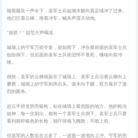
随着颜良一声令下，袁军士兵如潮水般向真定城冲了过来。
他们扛着云梯，推着冲车，喊杀声震天动地。
“放箭！” 赵范大声喝道。
城墙上的守军万箭齐发，箭如雨下，冲在最前面的袁军士兵
纷纷倒下。但后面的袁军士兵依旧悍不畏死，继续向前冲
锋。
很快，袁军的云梯就架在了城墙上。袁军士兵沿着云梯向上
攀爬，城墙上的守军则用石头、滚木向下砸，双方展开了激
烈的厮杀。
赵云手持龙胆亮银枪，站在城墙上最危险的地方。他的枪法
如神，每一次刺出，都有一个袁军士兵倒下。袁军士兵只要
看到那杆银色的长枪，就吓得魂飞魄散，不敢上前。
但袁军的人数实在太多了，一波接一波地向上冲。守军的伤