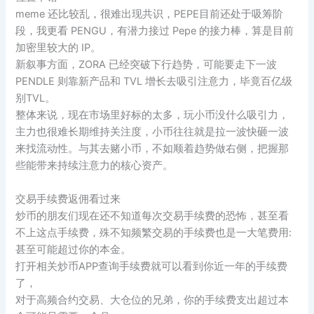
meme 还比较乱，很难出现共识，PEPE目前还处于吸筹阶
段，我更看 PENGU，有潜力接过 Pepe 的接力棒，算是目前
加密里较大的 IP。
新叙事方面，ZORA 已经突破下行趋势，可能要走下一波
PENDLE 则靠新产品和 TVL 增长去吸引注意力，毕竟百亿级
别TVL。
整体来说，现在市场里好标的太多，玩小币没什么吸引力，
主力也很难长期维持关注度，小币往往就是拉一波快砸一波
来找流动性。与其去赌小币，不如顺着趋势做右侧，把握那
些能带来持续注意力的核心资产。
交易手续费返佣看过来
炒币的朋友们现在还不知道每次交易手续费的恐怖，甚至看
不上这点手续费，殊不知频繁交易的手续费也是一大笔费用:
甚至可能超过你的本金。
打开相关炒币APP查询手续费就可以看到你近一年的手续费
了，
对于高频合约交易、大仓位的兄弟，你的手续费支出超过本