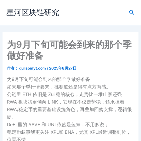
跳
星河区块链研究
至
搜
内
索
容
为9月下旬可能会到来的那个季
做好准备
作者：
quliaomyt.com
/
2025年8月27日
为9月下旬可能会到来的那个季做好准备
如果那个季行情要来，挑赛道还是得有点方向感。
公链里 ETH 依旧是 Zui 稳的核心，走势比一堆山寨还强
RWA 板块我更倾向 LINK，它现在不仅走势稳，还承担着
RWA/稳定币的重要基础设施角色，再叠加回购支撑，逻辑很
硬。
DeFi 里的 AAVE 和 UNI 依然是蓝筹，不用多说；
稳定币叙事我更关注 XPL和 ENA，尤其 XPL最近调整到位，
位置不错