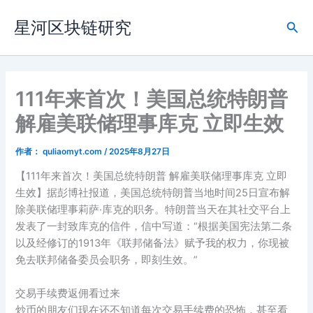
跳
星河区块链研究
至
搜
内
索
容
111年来首次！美国总统特朗普
解雇美联储理事库克 立即生效
作者：
quliaomyt.com
/
2025年8月27日
【111年来首次！美国总统特朗普 解雇美联储理事库克 立即
生效】据彭博社报道，美国总统特朗普当地时间25日宣布解
除美联储理事莉萨·库克的职务。特朗普当天在其社交平台上
发表了一封致库克的信件，信中写道：“根据美国宪法第二条
以及经修订的1913年《联邦储备法》赋予我的权力，你现被
免去联邦储备委员会职务，即刻生效。”
交易手续费返佣看过来
炒币的朋友们现在还不知道每次交易手续费的恐怖，甚至看