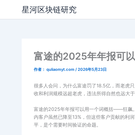
跳
星河区块链研究
至
内
容
富途的2025年年报可
作者：
quliaomyt.com
/
2026年5月23日
很多人会问，为什么富途罚了18.5亿，而老
收和利润规模远超老虎，违法所得自然也远大于
富途的2025年年报可以用一个词概括——狂飙
内客户虽然已降至13%，但这些客户贡献的利
平，是个需要时间验证的命题。