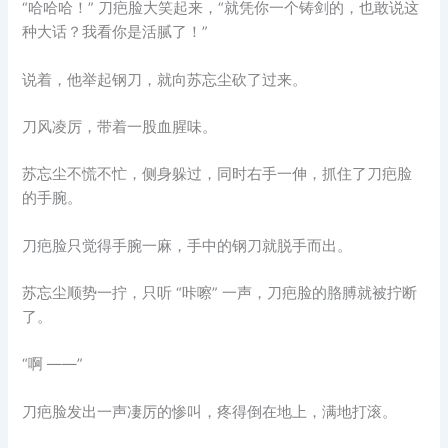
“哈哈哈！” 刀疤脸大笑起来，“就凭你一个铸剑的，也敢说这
种大话？我看你是活腻了！”
说着，他举起钢刀，就向苏忘尘砍了过来。
刀风凌厉，带着一股血腥味。
苏忘尘不慌不忙，侧身躲过，同时右手一伸，抓住了刀疤脸
的手腕。
刀疤脸只觉得手腕一麻，手中的钢刀就脱手而出。
苏忘尘顺势一拧，只听 “咔嚓” 一声，刀疤脸的胳膊就被拧断
了。
“啊 ——”
刀疤脸发出一声凄厉的惨叫，疼得倒在地上，满地打滚。