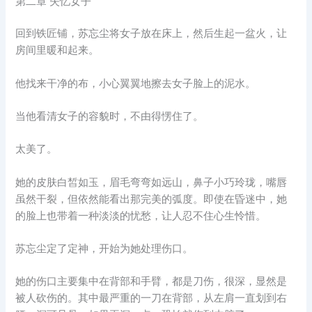
第二章 失忆女子
回到铁匠铺，苏忘尘将女子放在床上，然后生起一盆火，让
房间里暖和起来。
他找来干净的布，小心翼翼地擦去女子脸上的泥水。
当他看清女子的容貌时，不由得愣住了。
太美了。
她的皮肤白皙如玉，眉毛弯弯如远山，鼻子小巧玲珑，嘴唇
虽然干裂，但依然能看出那完美的弧度。即使在昏迷中，她
的脸上也带着一种淡淡的忧愁，让人忍不住心生怜惜。
苏忘尘定了定神，开始为她处理伤口。
她的伤口主要集中在背部和手臂，都是刀伤，很深，显然是
被人砍伤的。其中最严重的一刀在背部，从左肩一直划到右