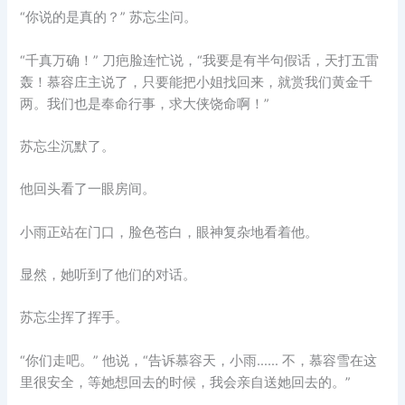
“你说的是真的？” 苏忘尘问。
“千真万确！” 刀疤脸连忙说，“我要是有半句假话，天打五雷
轰！慕容庄主说了，只要能把小姐找回来，就赏我们黄金千
两。我们也是奉命行事，求大侠饶命啊！”
苏忘尘沉默了。
他回头看了一眼房间。
小雨正站在门口，脸色苍白，眼神复杂地看着他。
显然，她听到了他们的对话。
苏忘尘挥了挥手。
“你们走吧。” 他说，“告诉慕容天，小雨…… 不，慕容雪在这
里很安全，等她想回去的时候，我会亲自送她回去的。”