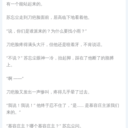
有一个能站起来的。
苏忘尘走到刀疤脸面前，居高临下地看着他。
“说，你们是谁派来的？为什么要找小雨？”
刀疤脸疼得满头大汗，但他还是咬着牙，不肯说话。
“不说？” 苏忘尘眼神一冷，抬起脚，踩在了他断了的胳膊
上。
“啊 ——”
刀疤脸又发出一声惨叫，疼得几乎晕了过去。
“我说！我说！” 他终于忍不住了，“是…… 是慕容庄主派我们
来的。”
“慕容庄主？哪个慕容庄主？” 苏忘尘问。