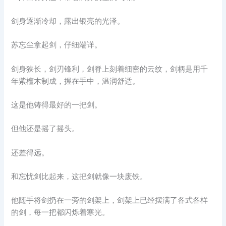
剑身逐渐冷却，露出银亮的光泽。
苏忘尘拿起剑，仔细端详。
剑身狭长，剑刃锋利，剑脊上刻着细密的云纹，剑柄是用千
年紫檀木制成，握在手中，温润舒适。
这是他铸得最好的一把剑。
但他还是摇了摇头。
还差得远。
和忘忧剑比起来，这把剑就像一块废铁。
他随手将剑扔在一旁的剑架上，剑架上已经摆满了各式各样
的剑，每一把都闪烁着寒光。