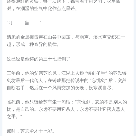
烧得通红的玄铁，每一次落下，都带着千钧之力，火星四
溅，在潮湿的空气中化作点点星芒。
“叮 —— 当 ——”
清脆的金属撞击声在山谷中回荡，与雨声、溪水声交织在一
起，形成一种奇异的韵律。
这已经是他铸的第三十七把剑了。
三年前，他的父亲苏长风，江湖上人称 “铸剑圣手” 的苏氏铸
剑坊最后一代传人，在铸成那把传说中的 “忘忧剑” 后，突然
自断右手，然后在一个风雨交加的夜晚，投寒溪自尽。
临死前，他只留给苏忘尘一句话：“忘忧剑，忘的不是别人的
忧，是自己的。永远不要用它杀人，永远不要让它落入恶人
之手。”
那时，苏忘尘才十七岁。