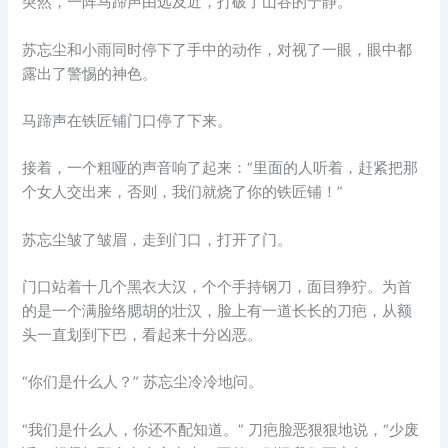
突然，一阵马蹄声由远及近，打破了山谷的宁静。
苏忘尘和小雨同时停下了手中的动作，对视了一眼，眼中都
露出了警惕的神色。
马蹄声在铁匠铺门口停了下来。
接着，一个粗哑的声音响了起来：“里面的人听着，赶紧把那
个女人交出来，否则，我们就烧了你的铁匠铺！”
苏忘尘皱了皱眉，走到门口，打开了门。
门口站着十几个黑衣大汉，个个手持钢刀，面目狰狞。为首
的是一个满脸络腮胡的壮汉，脸上有一道长长的刀疤，从额
头一直划到下巴，看起来十分凶恶。
“你们是什么人？” 苏忘尘冷冷地问。
“我们是什么人，你还不配知道。” 刀疤脸恶狠狠地说，“少废