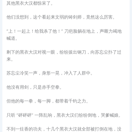
其他黑衣大汉都惊呆了。
他们没想到，这个看起来文弱的铸剑师，竟然这么厉害。
“上！一起上！给我杀了他！” 刀疤脸躺在地上，声嘶力竭地
喊道。
剩下的黑衣大汉对视一眼，纷纷拔出钢刀，向苏忘尘扑了过
来。
苏忘尘冷笑一声，身形一晃，冲入了人群中。
他没有用剑，只是赤手空拳。
但他的每一拳，每一脚，都带着千钧之力。
只听 “砰砰砰” 一阵乱响，黑衣大汉们纷纷倒地，哭爹喊娘。
不到一炷香的功夫，十几个黑衣大汉就全部被打倒在地，没