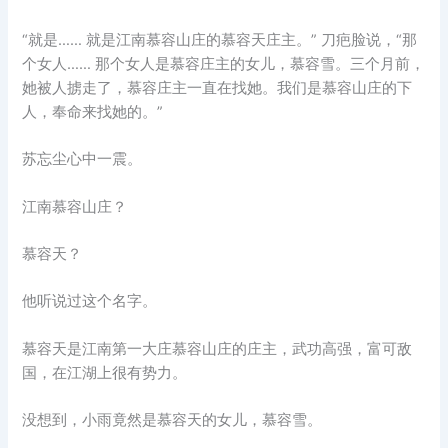
“就是…… 就是江南慕容山庄的慕容天庄主。” 刀疤脸说，“那
个女人…… 那个女人是慕容庄主的女儿，慕容雪。三个月前，
她被人掳走了，慕容庄主一直在找她。我们是慕容山庄的下
人，奉命来找她的。”
苏忘尘心中一震。
江南慕容山庄？
慕容天？
他听说过这个名字。
慕容天是江南第一大庄慕容山庄的庄主，武功高强，富可敌
国，在江湖上很有势力。
没想到，小雨竟然是慕容天的女儿，慕容雪。