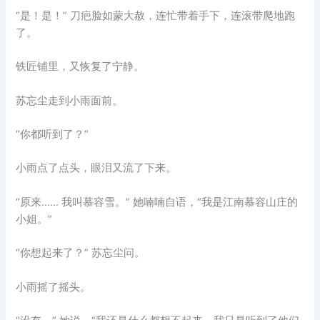
“是！是！” 刀疤脸如蒙大赦，连忙带着手下，连滚带爬地跑
了。
铁匠铺里，又恢复了宁静。
苏忘尘走到小雨面前。
“你都听到了？”
小雨点了点头，眼泪又流了下来。
“原来…… 我叫慕容雪。” 她喃喃自语，“我是江南慕容山庄的
小姐。”
“你想起来了？” 苏忘尘问。
小雨摇了摇头。