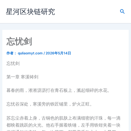
跳
星河区块链研究
至
搜
内
索
容
忘忧剑
作者：
quliaomyt.com
/
2026年5月14日
忘忧剑
第一章 寒溪铸剑
暮春的雨，淅淅沥沥打在青石板上，溅起细碎的水花。
忘忧谷深处，寒溪旁的铁匠铺里，炉火正旺。
苏忘尘赤着上身，古铜色的肌肤上布满细密的汗珠，每一滴
都映着跳跃的火光。他右手握着铁锤，左手用铁钳夹着一块