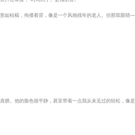
形如枯槁，佝偻着背，像是一个风烛残年的老人。但那双眼睛—
肩膀。他的脸色很平静，甚至带着一点我从未见过的轻松，像是