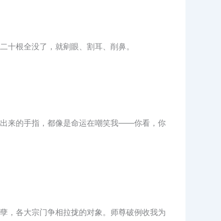
二十根全没了，就剜眼、割耳、削鼻。
出来的手指，都像是命运在嘲笑我——你看，你
孽，各大宗门争相拉拢的对象。师尊破例收我为