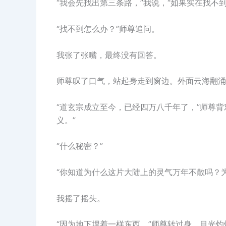
“我会先找出第三条路，”我说，“如果实在找不到
“找不到怎么办？”师尊追问。
我张了张嘴，最终没有回答。
师尊叹了口气，站起身走到窗边。外面云海翻涌
“道玄宗成立至今，已经四万八千年了，”师尊
义。”
“什么秘密？”
“你知道为什么这片大陆上的灵气万年不散吗？
我摇了摇头。
“因为地下埋着一样东西，”师尊转过身，目光灼