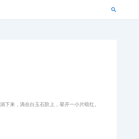
搜
索
淌下来，滴在白玉石阶上，晕开一小片暗红。