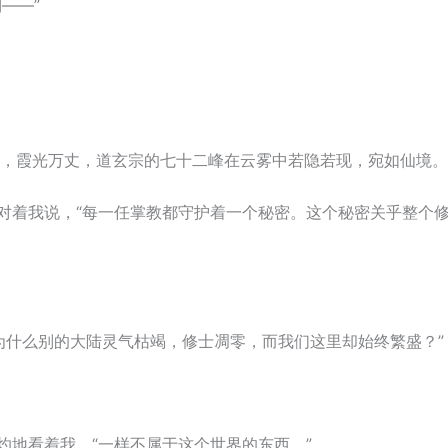
——”
，霞光万丈，道玄宗的七十二峰在云雾中若隐若现，宛如仙境。
背对着我说，“每一任掌教都守护着一个秘密。这个秘密关乎整个
为什么别的大陆灵气枯竭，修士凋零，而我们这里却始终繁盛？”
灼地看着我，“一样不属于这个世界的东西。”