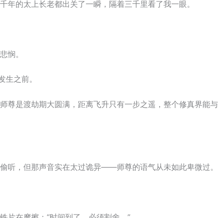
千年的太上长老都出关了一瞬，隔着三千里看了我一眼。
悲悯。
发生之前。
师尊是渡劫期大圆满，距离飞升只有一步之遥，整个修真界能与
偷听，但那声音实在太过诡异——师尊的语气从未如此卑微过。
铁片在摩擦：“时间到了。必须割舍。”