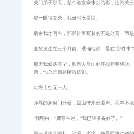
关门弟子那天，整个道玄宗张灯结彩，连闭关三
那一眼很复杂，我当时没看懂。
后来我才明白，那眼神里写着的不是欣喜，而是
变故发生在三个月前。准确地说，是在“那件事”
那天我修炼完毕，照例去后山剑坪找师尊切磋。
弟，他总是愿意陪我练剑。
剑坪上空无一人。
师尊的洞府门开着，里面传来低语声。我本不该
“我明白，”师尊在说，“我已经准备好了。”
另一道声音响起，沙哑、尖锐，像是两块生锈的