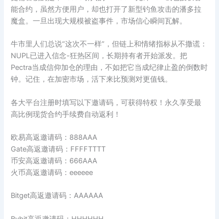
能合约，虽然方便用户，却也打开了新型钓鱼攻击的潘多拉
魔盒。一旦出现大规模被盗事件，市场信心瞬间瓦解。
牛市里人们总说“这次不一样”，但链上和情绪指标从不撒谎：
NUPL已进入信念-狂热区间，长期持有者开始派发。把
Pectra当成信仰加仓的理由，不如把它当成纪律止盈的倒数时
钟。记住，在加密市场，活下来比预测对更值钱。
各大平台注册时填写以下邀请码，可获得特权！永久享受最
高比例现货合约手续费自动返利！
欧易高返邀请码：888AAA
Gate高返邀请码：FFFFTTTT
币安高返邀请码：666AAA
火币高返邀请码：eeeeee
Bitget高返邀请码：AAAAAA
Bybit高返邀请码：HHHHHH