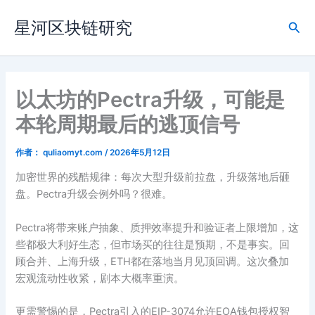
跳
星河区块链研究
至
搜
内
索
容
以太坊的Pectra升级，可能是
本轮周期最后的逃顶信号
作者：
quliaomyt.com
/
2026年5月12日
加密世界的残酷规律：每次大型升级前拉盘，升级落地后砸
盘。Pectra升级会例外吗？很难。
Pectra将带来账户抽象、质押效率提升和验证者上限增加，这
些都极大利好生态，但市场买的往往是预期，不是事实。回
顾合并、上海升级，ETH都在落地当月见顶回调。这次叠加
宏观流动性收紧，剧本大概率重演。
更需警惕的是，Pectra引入的EIP-3074允许EOA钱包授权智