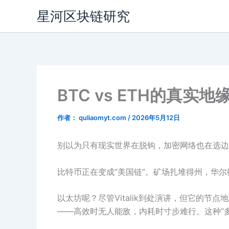
跳
星河区块链研究
至
内
容
BTC vs ETH的真
作者：
quliaomyt.com
/
2026年5月12日
别以为只有现实世界在脱钩，加密网络也在选边
比特币正在变成“美国链”。矿场扎堆得州，华尔
以太坊呢？尽管Vitalik到处演讲，但它的
——高效时无人能敌，内耗时寸步难行。这种“