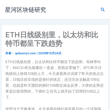
跳
星河区块链研究
至
搜
内
索
容
ETH日线级别里，以太坊和比
特币都呈下跌趋势
作者：
quliaomyt.com
/
2025年10月24日
ETH日线级别里，以太坊和比特币都呈下跌趋势。布林带向
下，MACD 崆头能量柱一直放，双线在零轴下。BTC昨天日
线级别上收线108的上方，今天凌晨再次试探了昨天的低点位
置，日线目前呈现的是插针的状态，还没完全去触及106位
置，也就是昨天预防的插针106附近就会反弹，大饼的走势还
算是比较强势的，下插针之后马上就开始了回弹到108以上
了。
按照这个节奏来讲，今天凌晨的插针就是最后的一个试探插