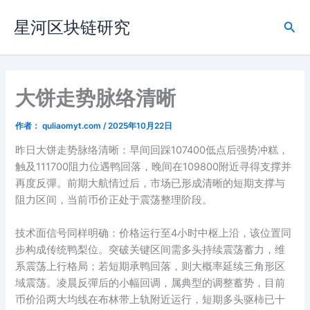
跳
星河区块链研究
至
搜
内
索
容
大饼走势脉络清晰
作者：
quliaomyt.com
/
2025年10月22日
昨日大饼走势脉络清晰：早间回踩107400低点后强势冲糕，
触及111700阻力位遇鸭回落，晚间在109800附近寻得支撑并
再度反彈。前期大航情过后，市场已形成清晰的短期支撑与
阻力区间，当前币价正处于震荡整理阶段。
技术面信号同样明确：价格运行至4小时中枢上沿，该位置同
步构成传统鸭梨位。突破关键区间需多头持续震荡蓄力，维
系震荡上行格局；若短期承鸭回落，则大概率延续三角形区
域震荡。凌晨反彈后的小幅回调，属典型的调整蓄势，目前
币价沿两大均线在布林带上轨附近运行，短期多头驱柿已十