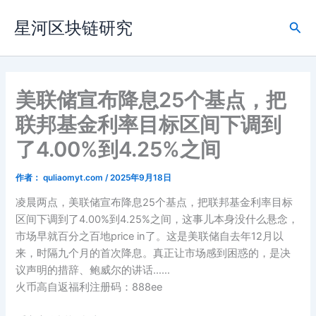
跳
星河区块链研究
至
搜
内
索
容
美联储宣布降息25个基点，把
联邦基金利率目标区间下调到
了4.00%到4.25%之间
作者：
quliaomyt.com
/
2025年9月18日
凌晨两点，美联储宣布降息25个基点，把联邦基金利率目标
区间下调到了4.00%到4.25%之间，这事儿本身没什么悬念，
市场早就百分之百地price in了。这是美联储自去年12月以
来，时隔九个月的首次降息。真正让市场感到困惑的，是决
议声明的措辞、鲍威尔的讲话……
火币高自返福利注册码：888ee