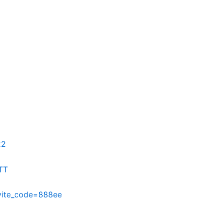
22
TT
nvite_code=888ee