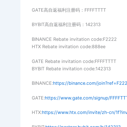
GATE高自返福利注册码：FFFFTTTT
BYBIT高自返福利注册码：142313
BINANCE Rebate invitation code:F2222
HTX Rebate invitation code:888ee
GATE Rebate invitation code:FFFFTTTT
BYBIT Rebate invitation code:142313
BINANCE:
https://binance.com/join?ref=F22
GATE:
https://www.gate.com/signup/FFFFTT
HTX:
https://www.htx.com/invite/zh-cn/1f?i
BYBIT:
https://partner.bybit.com/b/142313