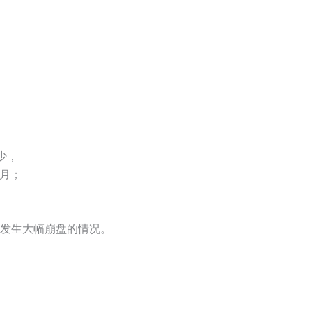
少，
速月；
发生大幅崩盘的情况。