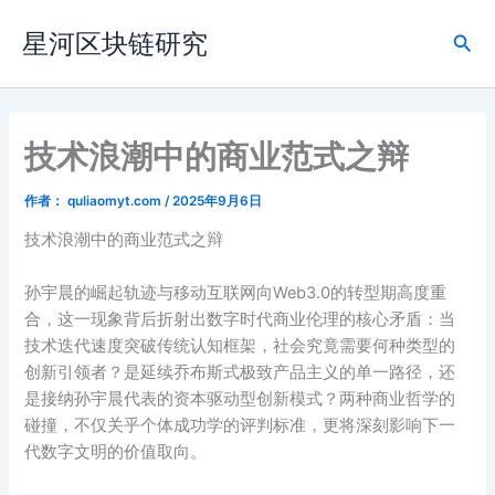
跳
星河区块链研究
至
搜
内
索
容
技术浪潮中的商业范式之辩‌
作者：
quliaomyt.com
/
2025年9月6日
技术浪潮中的商业范式之辩‌
孙宇晨的崛起轨迹与移动互联网向Web3.0的转型期高度重
合，这一现象背后折射出数字时代商业伦理的核心矛盾：当
技术迭代速度突破传统认知框架，社会究竟需要何种类型的
创新引领者？是延续乔布斯式极致产品主义的单一路径，还
是接纳孙宇晨代表的资本驱动型创新模式？两种商业哲学的
碰撞，不仅关乎个体成功学的评判标准，更将深刻影响下一
代数字文明的价值取向。