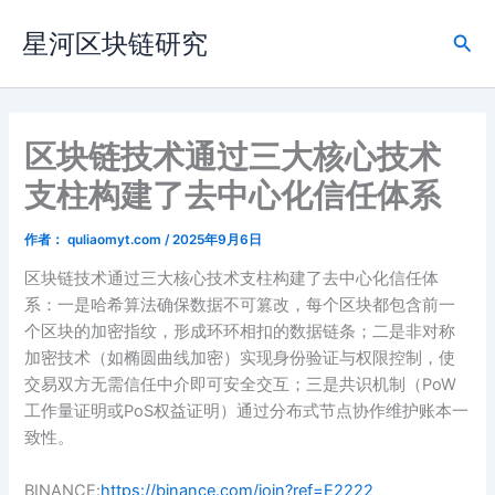
跳
星河区块链研究
至
搜
内
索
容
区块链技术通过三大核心技术
支柱构建了去中心化信任体系
作者：
quliaomyt.com
/
2025年9月6日
区块链技术通过三大核心技术支柱构建了去中心化信任体
系：一是哈希算法确保数据不可篡改，每个区块都包含前一
个区块的加密指纹，形成环环相扣的数据链条；二是非对称
加密技术（如椭圆曲线加密）实现身份验证与权限控制，使
交易双方无需信任中介即可安全交互；三是共识机制（PoW
工作量证明或PoS权益证明）通过分布式节点协作维护账本一
致性。
BINANCE:
https://binance.com/join?ref=E2222