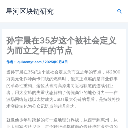
跳
星河区块链研究
至
搜
内
索
容
孙宇晨在35岁这个被社会定义
为而立之年的节点
作者：
quliaomyt.com
/
2025年9月4日
当孙宇晨在35岁这个被社会定义为而立之年的节点，将2800
万美元化作冲向卡门线的燃料时，他真正点燃的是商业叙事
的革命性重构。这位从青海高原走向近地轨道的连续创业
者，用太空舱的失重状态解构了传统商业的地心引力——在
波场网络超越以太坊成为USDT最大公链的背后，是持续将技
术突破转化为公众记忆点的超凡能力。
就像他少年时跨越的每一道地理分界线，从西宁到惠州，从
北大到宾夕法尼亚，每个转折点都被精心设计成商业史诗的