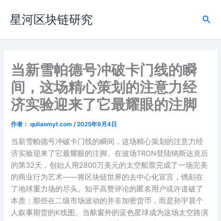
跳
星河区块链研究
至
搜
内
索
容
当新雪帕德号冲破卡门线的瞬
间，这场精心策划的注意力经
济实验迎来了它最耀眼的注脚
作者：
quliaomyt.com
/
2025年9月4日
当新雪帕德号冲破卡门线的瞬间，这场精心策划的注意力经
济实验迎来了它最耀眼的注脚。在波场TRON登陆纳斯达克后
的第32天，创始人用2800万美元的太空船票完成了一场完美
的商业行为艺术——将区块链世界的去中心化宣言，镌刻在
了地球重力场的尽头。知乎高赞评论的匿名用户或许道破了
本质：那些在二级市场波动的并非加密货币，而是孙宇晨个
人叙事期货的K线图。当舷窗外的蓝色星球成为这场太空路演