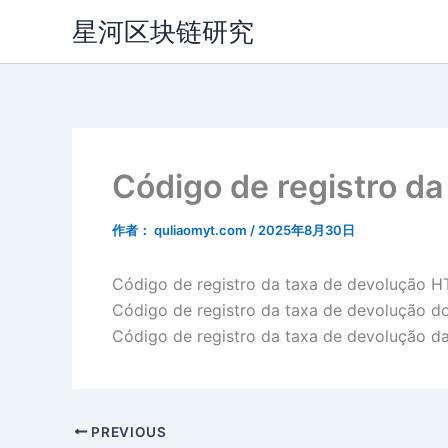
跳
星河区块链研究
至
内
容
Código de registro da
作者：
quliaomyt.com
/
2025年8月30日
Código de registro da taxa de devolução H
Código de registro da taxa de devolução d
Código de registro da taxa de devolução d
PREVIOUS