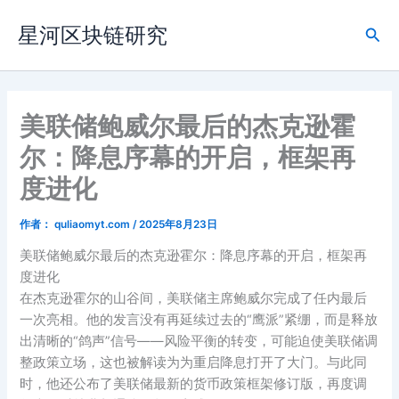
跳
星河区块链研究
至
搜
内
索
容
美联储鲍威尔最后的杰克逊霍
尔：降息序幕的开启，框架再
度进化
作者：
quliaomyt.com
/
2025年8月23日
美联储鲍威尔最后的杰克逊霍尔：降息序幕的开启，框架再
度进化
在杰克逊霍尔的山谷间，美联储主席鲍威尔完成了任内最后
一次亮相。他的发言没有再延续过去的“鹰派”紧绷，而是释放
出清晰的“鸽声”信号——风险平衡的转变，可能迫使美联储调
整政策立场，这也被解读为为重启降息打开了大门。与此同
时，他还公布了美联储最新的货币政策框架修订版，再度调