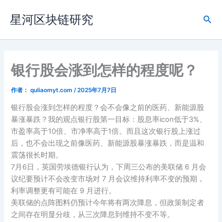
跳
星河区块链研究
至
搜
内
索
容
银行股会涨到怎样的程度呢？
作者：
quliaomyt.com
/
2025年7月7日
银行股会涨到怎样的程度？会不会像之前的医药、新能源股
暴涨暴跌？我的观点银行股第一目标：股息率icon低于3%、
市盈率高于10倍、市净率高于1倍。而且这次银行股上涨过
后，也不会出现之前像医药、新能源股暴涨暴跌，而是温和
震荡很长时期。
7月6日，英国劳埃德银行认为，下周三公布的美联储 6 月会
议纪要预计不会改变市场对 7 月会议维持利率不变的预期，
利率调整更有可能在 9 月进行。
美联储的点阵图料仍预计今年将有两次降息，但政策制定者
之间存在明显分歧，从三次降息到维持不变不等。