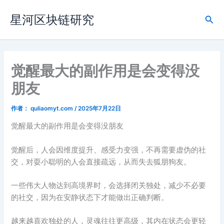
跳
星河区块链研究
至
搜
内
索
容
觉醒最大的副作用是会变得没
朋友
作者：
quliaomyt.com
/
2025年7月22日
觉醒最大的副作用是会变得没朋友
觉醒后，人会因维度提升、感受力变强，不再需要虚伪的社
交，对耍小聪明的人会直接疏远，从而失去狐朋狗友。
一些伟大人物达到高境界时，会选择闭关独处，减少不必要
的社交，因为在安静状态下才能做出正确判断。
越来越喜欢独处的人，灵魂往往更高级，其内在状态会更轻