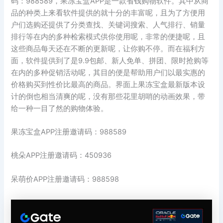
码：988589，果冻宝盒APP是一款省钱购物软件。其中从商
品的种类上来看软件提供的就十分的丰富呢，且为了方便用
户们选购还提供了分类查找、关键词搜索、人气排行、销量
排行等在内的多种检索模式供你使用呢，非常的便捷呢，且
这些商品每天还在不断的更新呢，让你购不停。而在福利方
面，软件提供到了是9.9包邮、新人免单、拼团、限时抢购等
在内的多种促销活动呢，其目的便是帮助用户们以最实惠的
价格购买到性价比最高的商品。界面上果冻宝盒最新版本设
计的倒也相当清爽的呢，没有那些花里胡哨的动画效果，带
给一种一目了然的购物体验。
果冻宝盒APP注册邀请码：988589
桃朵APP注册邀请码：450936
呆萌价APP注册邀请码：988598