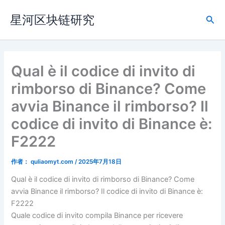
跳
星河区块链研究
至
搜
内
索
容
Qual è il codice di invito di
rimborso di Binance? Come
avvia Binance il rimborso? Il
codice di invito di Binance è:
F2222
作者：
quliaomyt.com
/
2025年7月18日
Qual è il codice di invito di rimborso di Binance? Come
avvia Binance il rimborso? Il codice di invito di Binance è:
F2222
Quale codice di invito compila Binance per ricevere