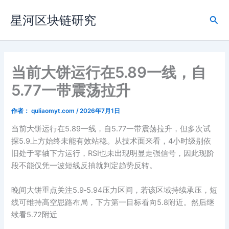
跳
星河区块链研究
至
搜
内
索
容
当前大饼运行在5.89一线，自
5.77一带震荡拉升
作者：
quliaomyt.com
/
2026年7月1日
当前大饼运行在5.89一线，自5.77一带震荡拉升，但多次试
探5.9上方始终未能有效站稳。从技术面来看，4小时级别依
旧处于零轴下方运行，RSI也未出现明显走强信号，因此现阶
段不能仅凭一波短线反抽就判定趋势反转。
晚间大饼重点关注5.9‑5.94压力区间，若该区域持续承压，短
线可维持高空思路布局，下方第一目标看向5.8附近。然后继
续看5.72附近