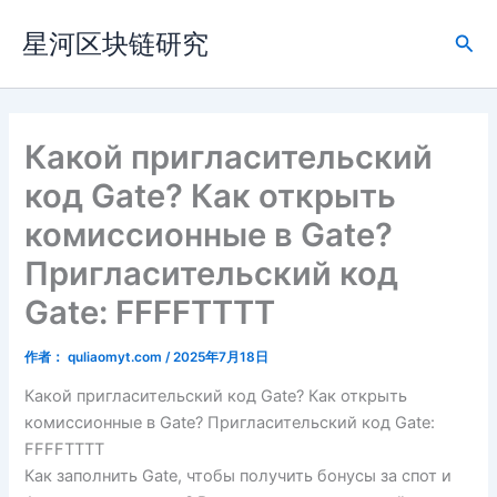
跳
星河区块链研究
至
搜
内
索
容
Какой пригласительский
код Gate? Как открыть
комиссионные в Gate?
Пригласительский код
Gate: FFFFTTTT
作者：
quliaomyt.com
/
2025年7月18日
Какой пригласительский код Gate? Как открыть
комиссионные в Gate? Пригласительский код Gate:
FFFFTTTT
Как заполнить Gate, чтобы получить бонусы за спот и