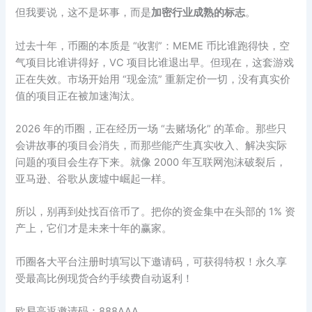
但我要说，这不是坏事，而是
加密行业成熟的标志
。
过去十年，币圈的本质是 “收割”：MEME 币比谁跑得快，空
气项目比谁讲得好，VC 项目比谁退出早。但现在，这套游戏
正在失效。市场开始用 “现金流” 重新定价一切，没有真实价
值的项目正在被加速淘汰。
2026 年的币圈，正在经历一场 “去赌场化” 的革命。那些只
会讲故事的项目会消失，而那些能产生真实收入、解决实际
问题的项目会生存下来。就像 2000 年互联网泡沫破裂后，
亚马逊、谷歌从废墟中崛起一样。
所以，别再到处找百倍币了。把你的资金集中在头部的 1% 资
产上，它们才是未来十年的赢家。
币圈各大平台注册时填写以下邀请码，可获得特权！永久享
受最高比例现货合约手续费自动返利！
欧易高返邀请码：888AAA