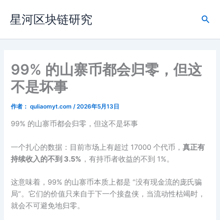
跳
星河区块链研究
至
搜
内
索
容
99% 的山寨币都会归零，但这
不是坏事
作者：
quliaomyt.com
/
2026年5月13日
99% 的山寨币都会归零，但这不是坏事
一个扎心的数据：目前市场上有超过 17000 个代币，
真正有
持续收入的不到 3.5%
，有持币者收益的不到 1%。
这意味着，99% 的山寨币本质上都是 “没有现金流的庞氏骗
局”。它们的价值只来自于下一个接盘侠，当流动性枯竭时，
就会不可避免地归零。