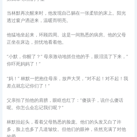
当林默再次醒来时，他发现自己躺在一张柔软的床上。阳光
透过窗户洒进来，温暖而明亮。
他猛地坐起来，环顾四周。这是一间熟悉的病房。他的父母
正坐在床边，担忧地看着他。
“小默，你醒了？” 母亲激动地抓住他的手，眼泪流了下来，”
你吓死妈妈了！”
“妈！” 林默一把抱住母亲，放声大哭，”对不起！对不起！我
差点就忘记你们了！”
父亲拍了拍他的肩膀，眼眶也红了：”傻孩子，说什么傻话
呢。你怎么会忘记我们呢？”
林默抬起头，看着父母熟悉的脸庞。他们的头发又白了许
多，脸上也多了几道皱纹。但他们的眼神，依然充满了对他
的爱。