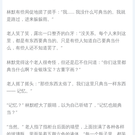
林默有些局促地搓了搓手：”我…… 我没什么可典当的。我就
是路过，进来躲躲雨。”
老人笑了笑，露出一口整齐的白牙：”没关系。每个人来到这
里，都是有东西要典当的。只是有些人知道自己要典当什
么，有些人还不知道罢了。”
林默觉得这个老人很奇怪，但还是忍不住问道：”你们这里都
典当什么啊？金银珠宝？古董字画？”
老人摇了摇头：”那些东西太俗了。我们这里只典当一样东西
—— 记忆。”
“记忆？” 林默瞪大了眼睛，以为自己听错了，”记忆也能典
当？”
“当然。” 老人指了指柜台后面的墙壁，上面挂满了各种各样
的玻璃瓶，里面装着五颜六色的液体，”每一个瓶子里，都装