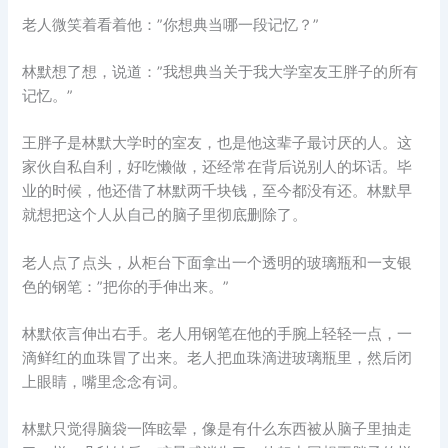
老人微笑着看着他：”你想典当哪一段记忆？”
林默想了想，说道：”我想典当关于我大学室友王胖子的所有
记忆。”
王胖子是林默大学时的室友，也是他这辈子最讨厌的人。这
家伙自私自利，好吃懒做，还经常在背后说别人的坏话。毕
业的时候，他还借了林默两千块钱，至今都没有还。林默早
就想把这个人从自己的脑子里彻底删除了。
老人点了点头，从柜台下面拿出一个透明的玻璃瓶和一支银
色的钢笔：”把你的手伸出来。”
林默依言伸出右手。老人用钢笔在他的手腕上轻轻一点，一
滴鲜红的血珠冒了出来。老人把血珠滴进玻璃瓶里，然后闭
上眼睛，嘴里念念有词。
林默只觉得脑袋一阵眩晕，像是有什么东西被从脑子里抽走