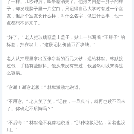
了一样。几秒钟后，眩晕感消失了。他努力回想王胖子的样
子，却发现脑子里一片空白，只记得自己大学时有过一个室
友，但那个室友长什么样，叫什么名字，做过什么事，他一
点都想不起来了。
“好了。” 老人把玻璃瓶盖上盖子，贴上一张写着 “王胖子” 的
标签，挂在墙上，”这段记忆价值五百块钱。”
老人从抽屉里拿出五张崭新的百元大钞，递给林默。林默接
过钱，手指有些颤抖。他从来没有想过，钱居然可以来得这
么容易。
“谢谢！谢谢老板！” 林默激动地说道。
“不用谢。” 老人笑了笑，”记住，一旦典当，就再也赎不回来
了。你确定不后悔吗？”
“不后悔！” 林默毫不犹豫地说道，”那种垃圾记忆，留着也没
用。”