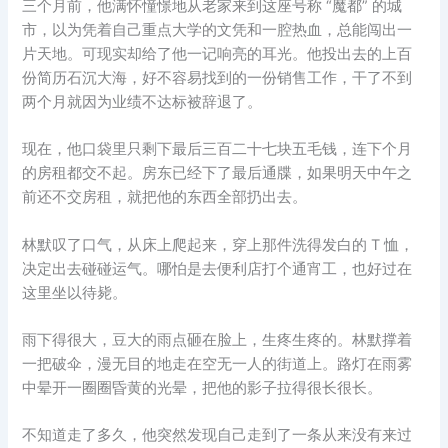
三个月前，他满怀憧憬地从老家来到这座号称 “魔都” 的城
市，以为凭着自己重点大学的文凭和一腔热血，总能闯出一
片天地。可现实却给了他一记响亮的耳光。他投出去的上百
份简历石沉大海，好不容易找到的一份销售工作，干了不到
两个月就因为业绩不达标被辞退了。
现在，他口袋里只剩下最后三百二十七块五毛钱，连下个月
的房租都交不起。房东已经下了最后通牒，如果明天中午之
前还不交房租，就把他的东西全部扔出去。
林默叹了口气，从床上爬起来，穿上那件洗得发白的 T 恤，
决定出去碰碰运气。哪怕是去便利店打个通宵工，也好过在
这里坐以待毙。
雨下得很大，豆大的雨点砸在脸上，生疼生疼的。林默撑着
一把破伞，漫无目的地走在空无一人的街道上。路灯在雨雾
中晕开一圈圈昏黄的光晕，把他的影子拉得很长很长。
不知道走了多久，他突然发现自己走到了一条从来没有来过