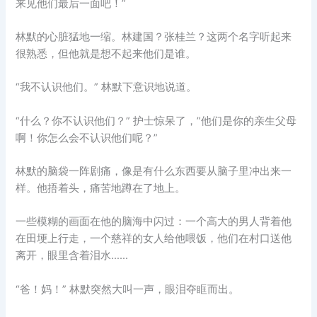
来见他们最后一面吧！”
林默的心脏猛地一缩。林建国？张桂兰？这两个名字听起来
很熟悉，但他就是想不起来他们是谁。
“我不认识他们。” 林默下意识地说道。
“什么？你不认识他们？” 护士惊呆了，”他们是你的亲生父母
啊！你怎么会不认识他们呢？”
林默的脑袋一阵剧痛，像是有什么东西要从脑子里冲出来一
样。他捂着头，痛苦地蹲在了地上。
一些模糊的画面在他的脑海中闪过：一个高大的男人背着他
在田埂上行走，一个慈祥的女人给他喂饭，他们在村口送他
离开，眼里含着泪水……
“爸！妈！” 林默突然大叫一声，眼泪夺眶而出。