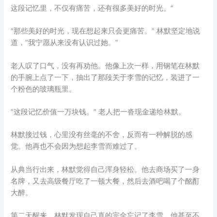
这段记忆里，不仅有痛苦，还有很多美好的时光。”
“那些美好的时光，现在想起来只会更痛苦。” 林默坚定地说
道，”我宁愿从来没有认识过她。”
老人叹了口气，没有再劝他。他像上次一样，用钢笔在林默
的手腕上点了一下，抽出了那段关于李雪的记忆，装进了一
个粉色的玻璃瓶里。
“这段记忆价值一万块钱。” 老人把一沓现金递给林默。
林默接过钱，心里没有丝毫的不舍，反而有一种解脱的感
觉。他再也不会因为想起李雪而难过了。
从典当行出来，林默觉得自己浑身轻松。他去商场买了一身
名牌，又去高级餐厅吃了一顿大餐，然后去酒吧喝了个酩酊
大醉。
第二天醒来，林默发现自己真的完全忘记了李雪。他甚至不