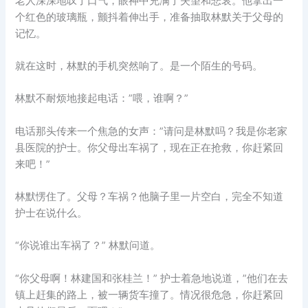
老人深深地叹了口气，眼神中充满了失望和悲哀。他拿出一
个红色的玻璃瓶，颤抖着伸出手，准备抽取林默关于父母的
记忆。
就在这时，林默的手机突然响了。是一个陌生的号码。
林默不耐烦地接起电话：”喂，谁啊？”
电话那头传来一个焦急的女声：”请问是林默吗？我是你老家
县医院的护士。你父母出车祸了，现在正在抢救，你赶紧回
来吧！”
林默愣住了。父母？车祸？他脑子里一片空白，完全不知道
护士在说什么。
“你说谁出车祸了？” 林默问道。
“你父母啊！林建国和张桂兰！” 护士着急地说道，”他们在去
镇上赶集的路上，被一辆货车撞了。情况很危急，你赶紧回