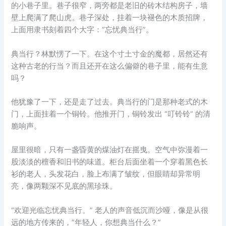
的小巷子里。巷子很窄，两旁都是老旧的砖木结构房子，墙
壁上爬满了爬山虎。巷子深处，挂着一块褪色的木质招牌，
上面用隶书刻着四个大字：”忘忧典当行”。
典当行？林默愣了一下。在这个寸土寸金的魔都，居然还有
这种古老的行当？而且还开在这么偏僻的巷子里，能有生意
吗？
他犹豫了一下，还是走了过去。典当行的门是那种老式的木
门，上面挂着一个铜铃。他推开门，铜铃发出 “叮铃铃” 的清
脆响声。
屋里很暗，只有一盏昏黄的煤油灯在摇曳。空气中弥漫着一
股淡淡的檀香和旧书的味道。柜台后面坐着一个穿着黑色长
衫的老人，头发花白，脸上布满了皱纹，但眼睛却异常明
亮，像两颗深不见底的黑珍珠。
“欢迎光临忘忧典当行。” 老人的声音低沉而沙哑，像是从很
远的地方传来的，”年轻人，你想典当什么？”