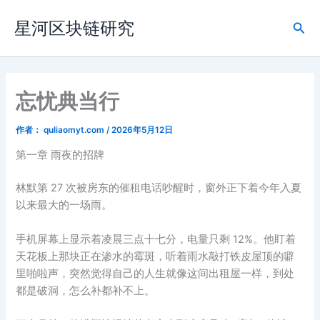
跳
星河区块链研究
至
搜
内
索
容
忘忧典当行
作者：
quliaomyt.com
/
2026年5月12日
第一章 雨夜的招牌
林默第 27 次被房东的催租电话吵醒时，窗外正下着今年入夏
以来最大的一场雨。
手机屏幕上显示着凌晨三点十七分，电量只剩 12%。他盯着
天花板上那块正在渗水的霉斑，听着雨水敲打铁皮屋顶的噼
里啪啦声，突然觉得自己的人生就像这间出租屋一样，到处
都是破洞，怎么补都补不上。