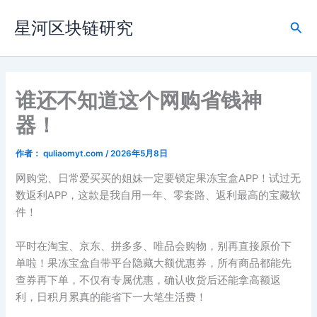
跳
星河区块链研究
至
搜
内
索
容
谁还不知道这个网购省钱神
器！
作者：
quliaomyt.com
/
2026年5月8日
网购党、日常爱买买的姐妹一定要锁定果冻宝盒APP！试过无
数返利APP，这款是我自用一年、零套路、返利最高的宝藏软
件！
平时在淘宝、京东、拼多多、唯品会购物，别再直接原价下
单啦！果冻宝盒自带平台隐藏大额优惠券，所有商品都能先
查券再下单，不仅有专属优惠，确认收货后还能拿高额返
利，日积月累真的能省下一大笔生活费！