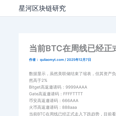
跳
星河区块链研究
至
内
容
当前BTC在周线已经正
作者：
quliaomyt.com
/
2025年12月7日
数据显示，虽然美联储结束了缩表，但其资产负债
然高于2%
Bitget高返邀请码：9999AAAA
Gate高返邀请码：FFFFTTTT
币安高返邀请码：666AAA
火币高返邀请码：888aaa
当前BTC在周线已经正式走入下跌趋势，目前看