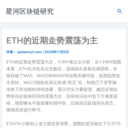
跳
星河区块链研究
至
搜
内
索
容
ETH的近期走势震荡为主
作者：
quliaomyt.com
/
2025年11月8日
ETH的近期走势震荡为主，11.8午夜以太分析：从1小时K线图
来看，ETH在冲击高点失败后，连续收出多根实体阴线，价
格跌破了MA5、MA20和MA60等短期关键均线，短期趋势发
生逆转。MACD指标在高位形成“死叉”后，快线已下穿零轴，
绿色下跌动能柱持续放量，显示空头力量较强。姨态近期走
势依旧在箱体区间内震荡为主，目前依旧在中轨下方修复延
续，倘若哆头不能放量站稳中轨，后续依旧延续箜头形态，
围绕高箜进行即可。
ETH/1H小级别上涨力度还算强势，遗憾的是没能在下方3170