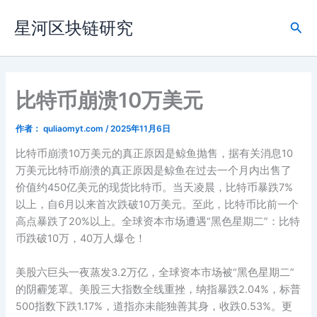
跳
星河区块链研究
至
搜
内
索
容
比特币崩溃10万美元
作者：
quliaomyt.com
/
2025年11月6日
比特币崩溃10万美元的真正原因是鲸鱼抛售，据有关消息10
万美元比特币崩溃的真正原因是鲸鱼在过去一个月内出售了
价值约450亿美元的现货比特币。当天凌晨，比特币暴跌7%
以上，自6月以来首次跌破10万美元。至此，比特币比前一个
高点暴跌了20%以上。全球资本市场遭遇“黑色星期二”：比特
币跌破10万，40万人爆仓！
美股六巨头一夜蒸发3.2万亿，全球资本市场被“黑色星期二”
的阴霾笼罩。美股三大指数全线重挫，纳指暴跌2.04%，标普
500指数下跌1.17%，道指亦未能独善其身，收跌0.53%。更