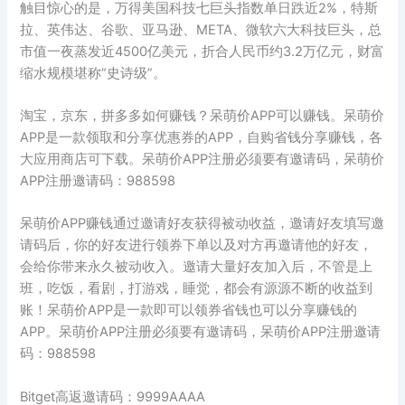
触目惊心的是，万得美国科技七巨头指数单日跌近2%，特斯
拉、英伟达、谷歌、亚马逊、META、微软六大科技巨头，总
市值一夜蒸发近4500亿美元，折合人民币约3.2万亿元，财富
缩水规模堪称“史诗级”。
淘宝，京东，拼多多如何赚钱？呆萌价APP可以赚钱。呆萌价
APP是一款领取和分享优惠券的APP，自购省钱分享赚钱，各
大应用商店可下载。呆萌价APP注册必须要有邀请码，呆萌价
APP注册邀请码：988598
呆萌价APP赚钱通过邀请好友获得被动收益，邀请好友填写邀
请码后，你的好友进行领券下单以及对方再邀请他的好友，
会给你带来永久被动收入。邀请大量好友加入后，不管是上
班，吃饭，看剧，打游戏，睡觉，都会有源源不断的收益到
账！呆萌价APP是一款即可以领券省钱也可以分享赚钱的
APP。呆萌价APP注册必须要有邀请码，呆萌价APP注册邀请
码：988598
Bitget高返邀请码：9999AAAA