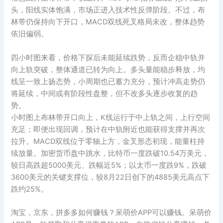
头，阳线实体饱满，市场正进入技术性反弹阶段。不过，布
林带仍保持向下开口，MACD双线死叉格局未改，整体趋势
依旧偏弱。
四小时图来看，价格下探后未能延续跌势，反而企稳中轨并
向上轨突破，整体通道已转为向上。多头量能稳步释放，均
线呈一致上扬态势，小周期也已蓄力充分，预计冲高走势仍
将延续，中间或有阶段性盘整，但不改多头逐步收复的趋
势。
小时图上布林带开口向上，K线运行于中上轨之间，上行空间
充足；即便出现回调，预计在中轨附近也能获得支撑并再次
拉升。MACD双线位于零轴上方，金叉形态初现，能量柱持
续放量。加密货币盘中跳水，比特币一度跌破10.54万美元，
较日高跌超5000美元、跌幅近5%；以太币一度跌9%，跌破
3600美元的关键支撑位，较8月22日创下的4885美元高点下
跌约25%。
淘宝，京东，拼多多如何赚钱？呆萌价APP可以赚钱。呆萌价