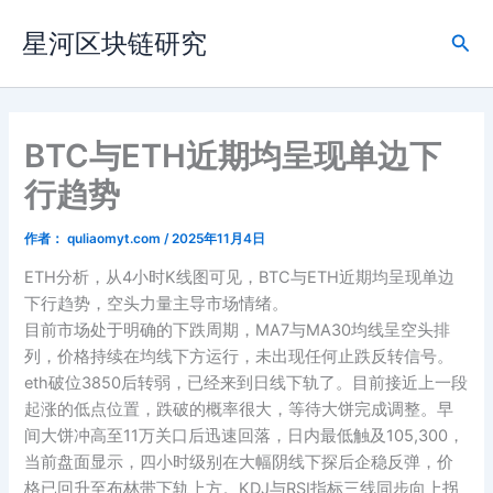
跳
星河区块链研究
至
搜
内
索
容
BTC与ETH近期均呈现单边下
行趋势
作者：
quliaomyt.com
/
2025年11月4日
ETH分析，从4小时K线图可见，BTC与ETH近期均呈现单边
下行趋势，空头力量主导市场情绪。
目前市场处于明确的下跌周期，MA7与MA30均线呈空头排
列，价格持续在均线下方运行，未出现任何止跌反转信号。
eth破位3850后转弱，已经来到日线下轨了。目前接近上一段
起涨的低点位置，跌破的概率很大，等待大饼完成调整。早
间大饼冲高至11万关口后迅速回落，日内最低触及105,300，
当前盘面显示，四小时级别在大幅阴线下探后企稳反弹，价
格已回升至布林带下轨上方。KDJ与RSI指标三线同步向上拐