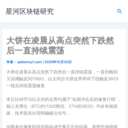
跳
星河区块链研究
至
搜
内
索
容
大饼在凌晨从高点突然下跌然
后一直持续震荡
作者：
quliaomyt.com
/
2025年10月30日
大饼在凌晨从高点突然下跌然后一直持续震荡，一直到晚间
又回调触及到11693，以太同步大饼走势早间下跌触及3933
一线后持续震荡修复
本日比特币与以太坊的走势均属于“短期冲击后的修复行情”，
核心支撑位（BTC的11500附近、ETH的3933）均未有效跌
破，技术面未出现明确破位信号。
但两者在修复阶段均面临成交量不足的问题，表明市场情绪