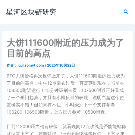
跳
星河区块链研究
至
搜
内
索
容
大饼111600附近的压力成为了
目前的高点
作者：
quliaomyt.com
/
2025年10月22日
BTC大饼价格再次反弹上来了，大饼111600附近的压力成为
了目前的高点，中午12点瀑布过后一直震荡到现在，当前在
108500附近运行！15分钟级别来看，107500附近正好又成
了一个画门趋势，并且有小幅反弹的表现，说明白盘这个位
置确实不错！但如果撑不住，小时级别下一个支撑参考
106200-106500附近，上方压力参考110500附近。
目前112000压力稍有破位，就看晚间12点收线是否能能站稳
此位置上方了，若能站稳，行情还会继续走反弹，上方反弹