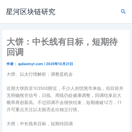
跳
星河区块链研究
至
搜
内
索
容
大饼：中长线有目标，短期待
回调
作者：
quliaomyt.com
/
2025年10月21日
大饼、以太行情解析：调整是机会
近期大饼跌至103500附近，不少人担忧熊市来临，但目前并
无明确熊市信号，日线、周线仍处健康调整，回调结束后大
概率再创新高。不过回调不会很快结束，短期难破12万，11
月可重点关注以太能否走出独立行情。
大饼：中长线有目标，短期待回调