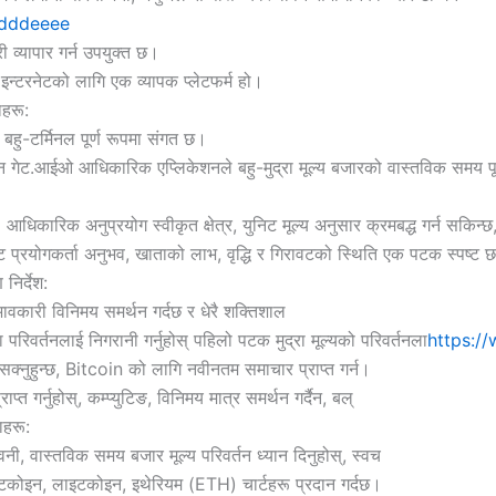
ddddeeee
 व्यापार गर्न उपयुक्त छ।
 इन्टरनेटको लागि एक व्यापक प्लेटफर्म हो।
हरू:
 बहु-टर्मिनल पूर्ण रूपमा संगत छ।
ेट.आईओ आधिकारिक एप्लिकेशनले बहु-मुद्रा मूल्य बजारको वास्तविक समय पूछताछ
धिकारिक अनुप्रयोग स्वीकृत क्षेत्र, युनिट मूल्य अनुसार क्रमबद्ध गर्न सकिन्छ, 
्ट प्रयोगकर्ता अनुभव, खाताको लाभ, वृद्धि र गिरावटको स्थिति एक पटक स्पष्ट 
िर्देश:
्रभावकारी विनिमय समर्थन गर्दछ र धेरै शक्तिशाल
वर्तनलाई निगरानी गर्नुहोस् पहिलो पटक मुद्रा मूल्यको परिवर्तनला
https:/
सक्नुहुन्छ, Bitcoin को लागि नवीनतम समाचार प्राप्त गर्न।
राप्त गर्नुहोस्, कम्प्युटिङ, विनिमय मात्र समर्थन गर्दैन, बल्
ाहरू:
ावनी, वास्तविक समय बजार मूल्य परिवर्तन ध्यान दिनुहोस्, स्वच
क बिटकोइन, लाइटकोइन, इथेरियम (ETH) चार्टहरू प्रदान गर्दछ।