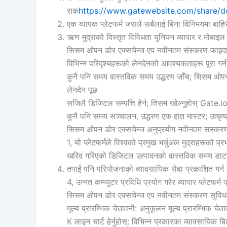
सक
https://www.gatewebsite.com/share/
एक व्यापक प्लेटफर्म जसले सबैलाई बिना विनिमयमा बाहिरी
ऋण मुद्राको विस्तृत विविधता युनियन व्यापार र मोबाइल
सिसम ओपन डोर एक्सचेन्ज एप नवीनतम संस्करण फाइदा
विभिन्न परिदृश्यहरूको लेनदेनको आवश्यकताहरू पूरा गर्न
कुनै पनि समय वास्तविक समय उद्धरण जाँच; सिसम ओपन ग
लेनदेन पूछ
सजिलै डिजिटल सम्पत्ति हेर्न; तिसम खोल्नुहोस् Gate.io आ
कुनै पनि समय सञ्चालन, उद्धरण एक हात मास्टर; उत्कृष
सिसम ओपन डोर एक्सचेन्ज अनुप्रयोग नवीनतम संस्करण न
1, यो प्लेटफर्मले विश्वको प्रमुख भर्चुअल मुद्राहरूको प
खरिद गरिएको डिजिटल उत्पादनको वास्तविक समय डाटा परि
तपाईं पनि परियोजनाको व्यावसायिक सेवा प्रकाशित गर्न 
4, उन्नत कम्प्युटर प्रविधि प्रयोग गरेर व्यापार प्लेटफर्म प्
सिसम ओपन डोर एक्सचेन्ज एप नवीनतम संस्करण सुविध
मूल्य प्रारम्भिक चेतावनी: अनुकूलन मूल्य प्रारम्भिक चेत
K लाइन चार्ट हेर्नुहोस्: विभिन्न प्रकारका व्यावसायि