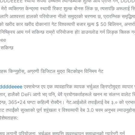
ुहोस्: DDDDEEEE स्थायी रूपमा उच्चतम ल्यान्डब्याक शुल्क आय प्राप्त गर्न, 
मेरो व्यक्तिगत केन्द्रमा स्थायी रिकट शुल्क बोनस लिंक छ, त्यसपछि अरूलाई सिफार
ागि आश्वस्त! हालको परियोजना नीलो समुद्रको चरणमा छ, प्रारम्भिक समृद्धिमा स
खरीद कार खरीद दोकान!!! गेट विश्वव्यापी बजार मूल्य $ 50 बिलियन, अन्तर्रा
्क्रिय आय गर्न सकिन्छ राम्रो परियोजना हो! डाउनलोड गर्न लिङ्क क्लिक गर्न
eee
न सकिन्छ
ाहरू किन्नुहोस्, अग्रणी डिजिटल मुद्रा बिटकोइन विनिमय गेट
/ddddeeee
एक्सचेन्ज एप एक व्यावहारिक व्यापक भर्चुअल क्रिप्टोमुद्रा व्यापार प्
नुसार, हालैको DeFi आगो भए पनि, धेरै प्रयोगकर्ताहरूले खनन मा संलग्न वालेट 
 दिन्छ, 365*24 घण्टा कहिल्यै रोक्दैन। गेट.आईओले तपाईंलाई वेब ३.० को प्रभ
बाट तपाईंको सुरक्षाको पूर्ण श्रृंखला र विश्वव्यापी वेब 3.0 चरम अनुभव ल्याउनु
िशेषताहरू:
य लगानी परियोजना, भर्चुअल सम्पत्ति व्यवस्थापन समाधानको ग्यारेन्टी गर्न