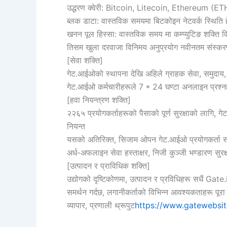
उद्धरण क्वेरी: Bitcoin, Litecoin, Ethereum (ETH
ब्लक डाटा: वास्तविक समयमा बिटकोइन नेटवर्क स्थिति हेर
खनन पूल हिस्सा: वास्तविक समय मा कम्प्युटिङ शक्ति 
तिसम खुला दरवाजा विनिमय अनुप्रयोग नवीनतम संस्करण
[सेवा शक्ति]
गेट.आईओको स्थापना देखि अहिले ग्राहक सेवा, समुदाय, ठ
गेट.आईओ कर्मचारीहरूले 7 * 24 घण्टा अनलाइन प्रश्नहर
[हवा नियन्त्रण शक्ति]
२२६५ प्रयोगकर्ताहरूको पैसाको पूर्ण सुरक्षाको लागि, 
नियन्त
यसको अतिरिक्त, सिजाम ओपन गेट.आईओ प्रयोगकर्ता सम्पत्ति 
अर्ध-अफलाइन सेवा हस्ताक्षर, निजी कुञ्जी भण्डारण सुरक
[उत्पादन र प्राविधिक शक्ति]
उद्योगको दृष्टिकोणमा, उत्पादन र प्रविधिहरू सधैं Gat
समर्थन गर्दछ, लगानीकर्ताको विभिन्न आवश्यकताहरू पूरा
व्यापार, प्रणाली थ्रूपुट
https://www.gatewebsi