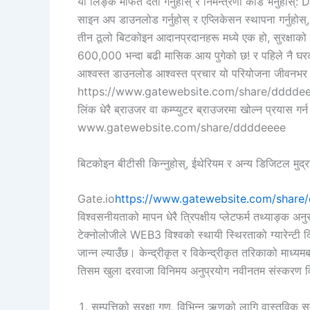
यो लिङ्क मार्फत दर्ता गर्नुहोस् र निमन्त्रणा कोड भर्न
साइन अप डाउनलोड गर्नुहोस् र एप्लिकेसन स्थापना गर्नुहोस्, 
तीन ठूलो बिटकोइन आदानप्रदानहरू मध्ये एक हो, सुरक्षाको ल
600,000 भन्दा बढी मासिक आय पुगेको छ! र पहिले नै घरको 
आश्वस्त डाउनलोड आश्वस्त प्रचार यो परियोजना जीवनभर निष
https://www.gatewebsite.com/share/dddde
लिंक धेरै ब्राउजर वा कम्प्युटर ब्राउजरमा खोल्न प्रयास गर्
www.gatewebsite.com/share/ddddeeee
बिटकोइन बीटीसी किन्नुहोस्, ईथेरियम र अन्य डिजिटल मुद्र
Gate.io
https://www.gatewebsite.com/share
विश्वसनीयताको मापन धेरै त्रिपक्षीय प्लेटफर्म तथ्याङ्क अ
टेक्नोलोजीले WEB3 विश्वको स्थायी स्थिरताको ग्यारेन्टी
जान्न ल्याउँछ। केन्द्रीकृत र विकेन्द्रीकृत तरिकाको माध्यम
तिसम खुला दरवाजा विनिमय अनुप्रयोग नवीनतम संस्करण व
सम्पत्तिको सुरक्षा गुण, विभिन्न ऋणको लागि वास्तविक सम