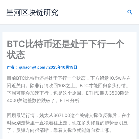
跳
星河区块链研究
至
搜
内
索
容
BTC比特币还是处于下行一个
状态
作者：
quliaomyt.com
/
2025年10月19日
目前BTC比特币还是处于下行一个状态，下方留意10.5w左右
附近关口。除非行情收回108之上。BTC才能回归多头行情。
下周可能会加速下行，也是这个原因。ETH预期去3500附近
4000关键整数位跌破了。ETH 分析:
回顾最近行情，姨太从3671.00这个关键支撑位反弹后，在小
时级别走势里一直稳着往上走，现在多头修复的趋势更明显
了，反弹方向很清晰，靠着支撑位就能偏向看上涨。