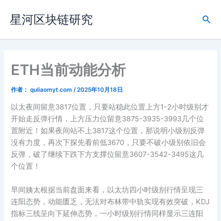
跳
星河区块链研究
至
搜
内
索
容
ETH当前动能分析
作者：
quliaomyt.com
/
2025年10月18日
以太夜间留意3817位置，只要站稳此位置上方1-2小时级别才
开始走反弹行情，上方压力位留意3875-3935-3993几个位
置附近！如果夜间站不上3817这个位置，那说明小级别反弹
没有力度，再次下探先看前低3670，只要不破小级别依旧会
反弹，破了继续下跌下方支撑位留意3607-3542-3495这几
个位置！
早间姨太根据当前盘面来看，以太坊四小时级别行情呈现三
连阳态势，动能匮乏，无法对布林带中轨实现有效突破，KDJ
指标三线呈向下延伸态势，一小时级别行情同样显示三连阳