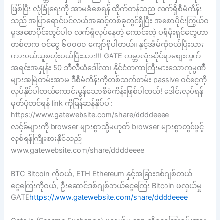
ဖြစ်ပြီး လုံခြုံရေးကို အာမခံစေရန် ထိုက်တန်သည လက်ရှိစီမံကိန်း
သည် အပြာရောင်ပင်လယ်အဆင့်တစ်ခုတွင်ရှိပြီး အစောပိုင်းကြွယ်ဝ
မှုအစောပိုင်းတွင်ပါဝ လက်ရှိလုပ်နေတဲ့ ကောင်းတဲ့ ပရိုမိုးရှင်တွေဟာ
တစ်လက ဝင်ငွေ ၆၀၀၀၀ ကျော်ရှိပါတယ်။ နှင့်အိမ်ကိုဝယ်ပြီးသား
ကားဝယ်သူစတိုးဝယ်ပြီးသား!!! GATE ကမ္ဘာလုံးဆိုင်ရာစျေးကွက်
အရင်းအနှုန်း 50 ဘီလီယံဒေါ်လာ၊ နိုင်ငံတကာကြီးမားသောကုမ္ပဏီ
များအမြဲတမ်းအာမ ဒီစီမံကိန်းကိုတစ်သက်တမ်း passive ဝင်ငွေကို
လုပ်နိုင်ပါတယ်ကောင်းမွန်သောစီမံကိန်းဖြစ်ပါတယ်! ဒေါင်းလုပ်ရန်
မှတ်ပုံတင်ရန် link ကိုမြန်ဆန်နှိပ်ပါ:
https://www.gatewebsite.com/share/ddddeeee
လင့်ခ်များကို browser များစွာသို့မဟုတ် browser များစွာတွင်ဖွင့်
လှစ်ရန်ကြိုးစားနိုင်သည်
www.gatewebsite.com/share/ddddeeee
BTC Bitcoin ကိုဝယ်, ETH Ethereum နှင့်အခြားဒစ်ဂျစ်တယ်
ငွေကြေးကိုဝယ်, ဦးဆောင်ဒစ်ဂျစ်တယ်ငွေကြေး Bitcoin ဖလှယ်မှု
GATE
https://www.gatewebsite.com/share/ddddeeee