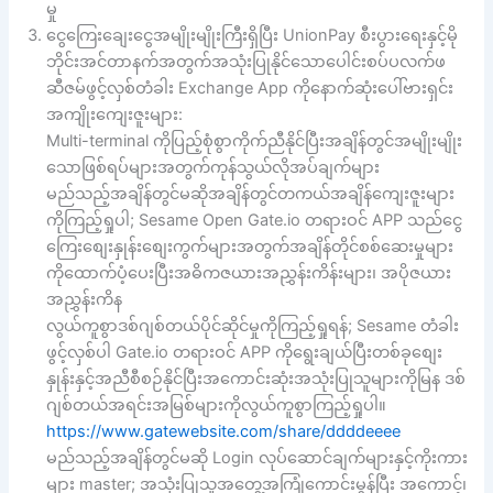
မှု
ငွေကြေးချေးငွေအမျိုးမျိုးကြီးရှိပြီး UnionPay စီးပွားရေးနှင့်မို
ဘိုင်းအင်တာနက်အတွက်အသုံးပြုနိုင်သောပေါင်းစပ်ပလက်ဖ
ဆီဇမ်ဖွင့်လှစ်တံခါး Exchange App ကိုနောက်ဆုံးပေါ်ဗားရှင်း
အကျိုးကျေးဇူးများ:
Multi-terminal ကိုပြည့်စုံစွာကိုက်ညီနိုင်ပြီးအချိန်တွင်အမျိုးမျိုး
သောဖြစ်ရပ်များအတွက်ကုန်သွယ်လိုအပ်ချက်များ
မည်သည့်အချိန်တွင်မဆိုအချိန်တွင်တကယ်အချိန်ကျေးဇူးများ
ကိုကြည့်ရှုပါ; Sesame Open Gate.io တရားဝင် APP သည်ငွေ
ကြေးစျေးနှုန်းစျေးကွက်များအတွက်အချိန်တိုင်စစ်ဆေးမှုများ
ကိုထောက်ပံ့ပေးပြီးအဓိကဇယားအညွှန်းကိန်းများ၊ အပိုဇယား
အညွှန်းကိန
လွယ်ကူစွာဒစ်ဂျစ်တယ်ပိုင်ဆိုင်မှုကိုကြည့်ရှုရန်; Sesame တံခါး
ဖွင့်လှစ်ပါ Gate.io တရားဝင် APP ကိုရွေးချယ်ပြီးတစ်ခုစျေး
နှုန်းနှင့်အညီစီစဉ်နိုင်ပြီးအကောင်းဆုံးအသုံးပြုသူများကိုမြန ဒစ်
ဂျစ်တယ်အရင်းအမြစ်များကိုလွယ်ကူစွာကြည့်ရှုပါ။
https://www.gatewebsite.com/share/ddddeeee
မည်သည့်အချိန်တွင်မဆို Login လုပ်ဆောင်ချက်များနှင့်ကိုးကား
များ master; အသုံးပြုသူအတွေ့အကြုံကောင်းမွန်ပြီး အကောင့်၊