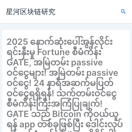
跳
星河区块链研究
至
搜
内
索
容
2025 နောက်ဆုံးပေါ်အွန်လိုင်း
ရင်းနှီးမှု Fortune စီမံကိန်း
GATE, အမြဲတမ်း passive
ဝင်ငွေများ! အမြဲတမ်း passive
ဝင်ငွေ! 24 နာရီအဆက်မပြတ်
ဝင်ငွေရရှိရန်! သက်တမ်းဝင်ငွေ
စီမံကိန်းကြီးအကြံပြုချက်!
GATE သည် Bitcoin ကိုဝယ်ယူ
ရန် app တစ်ခုဖြစ်ပြီး ဒေါင်းလုပ်