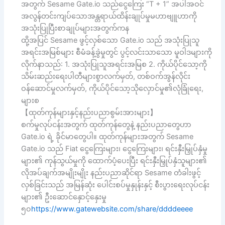
အတွက် Sesame Gate.io သည်ငွေကြေး “T + 1” အပါအဝင်
အလွန်တင်းကျပ်သောအန္တရာယ်ထိန်းချုပ်မှုမဟာဗျူဟာကို
အသုံးပြုပြီးစာချုပ်များအတွက်ကန
ထို့အပြင် Sesame ဖွင့်လှစ်သော Gate.io သည် အသုံးပြုသူ
အရင်းအမြစ်များ စီမံခန့်ခွဲမှုတွင် ပွင့်လင်းသာသော မူဝါဒများကို
လိုက်နာသည်: 1. အသုံးပြုသူအရင်းအမြစ 2. ကိုယ်ပိုင်သော့ကို
သိမ်းဆည်းရေးပါတီများစွာလက်မှတ်, တစ်ဝက်အွန်လိုင်း
ဝန်ဆောင်မှုလက်မှတ်, ကိုယ်ပိုင်သော့သိုလှောင်မှု၏လုံခြုံရေး,
များစ
【ထုတ်ကုန်များနှင့်နည်းပညာစွမ်းအားများ】
စက်မှုလုပ်ငန်းအတွက် ထုတ်ကုန်တွေနဲ့ နည်းပညာတွေဟာ
Gate.io ရဲ့ ခိုင်မာတွေပါ။ ထုတ်ကုန်များအတွက် Sesame
Gate.io သည် Fiat ငွေကြေးများ၊ ငွေကြေးများ၊ ရင်းနှီးမြှုပ်နှံမှု
များ၏ ကုန်သွယ်မှုကို ထောက်ပံ့ပေးပြီး ရင်းနှီးမြှုပ်နှံသူများ၏
လိုအပ်ချက်အမျိုးမျိုး နည်းပညာဆိုင်ရာ Sesame တံခါးဖွင့်
လှစ်ခြင်းသည် အမြန်ဆုံး ပေါင်းစပ်မှုနှုန်းနှင့် စီးပွားရေးလုပ်ငန်း
များ၏ ဦးဆောင်နှောင့်နှေးမှု
၅၀
https://www.gatewebsite.com/share/ddddeeee