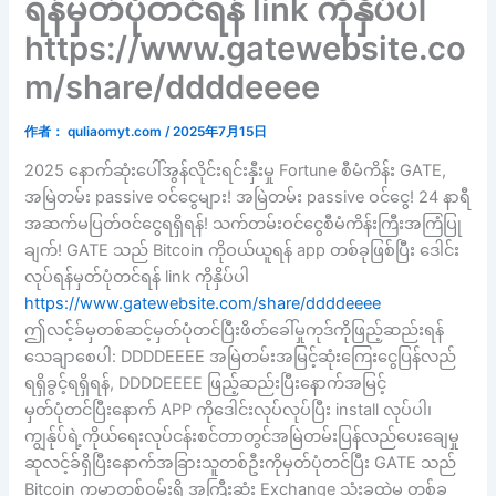
ရန်မှတ်ပုံတင်ရန် link ကိုနှိပ်ပါ
https://www.gatewebsite.co
m/share/ddddeeee
作者：
quliaomyt.com
/
2025年7月15日
2025 နောက်ဆုံးပေါ်အွန်လိုင်းရင်းနှီးမှု Fortune စီမံကိန်း GATE,
အမြဲတမ်း passive ဝင်ငွေများ! အမြဲတမ်း passive ဝင်ငွေ! 24 နာရီ
အဆက်မပြတ်ဝင်ငွေရရှိရန်! သက်တမ်းဝင်ငွေစီမံကိန်းကြီးအကြံပြု
ချက်! GATE သည် Bitcoin ကိုဝယ်ယူရန် app တစ်ခုဖြစ်ပြီး ဒေါင်း
လုပ်ရန်မှတ်ပုံတင်ရန် link ကိုနှိပ်ပါ
https://www.gatewebsite.com/share/ddddeeee
ဤလင့်ခ်မှတစ်ဆင့်မှတ်ပုံတင်ပြီးဖိတ်ခေါ်မှုကုဒ်ကိုဖြည့်ဆည်းရန်
သေချာစေပါ: DDDDEEEE အမြဲတမ်းအမြင့်ဆုံးကြေးငွေပြန်လည်
ရရှိခွင့်ရရှိရန်, DDDDEEEE ဖြည့်ဆည်းပြီးနောက်အမြင့်
မှတ်ပုံတင်ပြီးနောက် APP ကိုဒေါင်းလုပ်လုပ်ပြီး install လုပ်ပါ၊
ကျွန်ုပ်ရဲ့ကိုယ်ရေးလုပ်ငန်းစင်တာတွင်အမြဲတမ်းပြန်လည်ပေးချေမှု
ဆုလင့်ခ်ရှိပြီးနောက်အခြားသူတစ်ဦးကိုမှတ်ပုံတင်ပြီး GATE သည်
Bitcoin ကမ္ဘာတစ်ဝှမ်းရှိ အကြီးဆုံး Exchange သုံးခုထဲမှ တစ်ခု