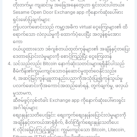
တိုးတက်မှု၊ ကျဆင်းမှု အခြေအနေတွေဟာ ရှင်းလင်းပါတယ်။
Sesame Open Door Exchange app ကိုနောက်ဆုံးပေါ်ဗား
ရှင်းဖော်ပြချက်များ:
ဤပလက်ဖောင်းသည် ကမ္ဘာ့အဓိက virtual ငွေကြေးများ၏ ထိ
ရောက်သော လဲလှယ်မှုကို ထောက်ပံ့ပေးပြီး အလွန်စွမ်းအား
ကော
ဝယ်ယူထားသော ဒစ်ဂျစ်တယ်ထုတ်ကုန်များ၏ အချိန်နှင့်တပြေး
ဒေတာပြောင်းလဲမှုများကို စောင့်ကြည့်ပြီး ငွေကြေးတန်
သင်သည်လည်း Bitcoin နောက်ဆုံးသတင်းများရရှိနိုင်ပါသည်
စီမံကိန်း၏ကျွမ်းကျင်သောဝန်ဆောင်မှုထုတ်ဝေနိုင်သည်။
4, အဆင့်မြင့်ကွန်ပျူတာနည်းပညာကိုအသုံးပြု၍ကုန်သွယ်မှု
ပလက်ဖောင်းကိုအကောင်အထည်ဖော်ရန်, တွက်ချက်မှု, ဖလှယ်
မှုသာမက,
ဆီဇမ်ဖွင့်လှစ်တံခါး Exchange app ကိုနောက်ဆုံးပေါ်ဗားရှင်း
အင်္ဂါရပ်များ:
စျေးနှုန်းသတိပေးခြင်း: စျေးကွက်စျေးနှုန်းပြောင်းလဲမှုများကို
အချိန်နှင့်တကယ်အာရုံစိုက်, စိတ်ကြိုက်စျေးနှုန်းသတိပေး
K လိုင်းမြေပုံကြည့်ရှုခြင်း: ကျွမ်းကျင်သော Bitcoin, Litecoin,