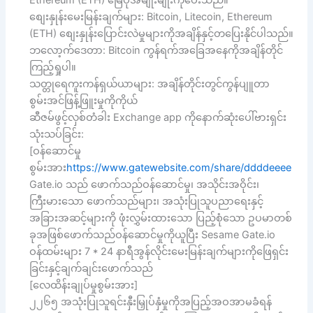
Ethereum (ETH) မြေပုံအမျိုးမျိုးကိုပေးသည်။
စျေးနှုန်းမေးမြန်းချက်များ: Bitcoin, Litecoin, Ethereum
(ETH) စျေးနှုန်းပြောင်းလဲမှုများကိုအချိန်နှင့်တပြေးနိုင်ပါသည်။
ဘလော့က်ဒေတာ: Bitcoin ကွန်ရက်အခြေအနေကိုအချိန်တိုင်
ကြည့်ရှုပါ။
သတ္တုရေကူးကန်ရှယ်ယာများ: အချိန်တိုင်းတွင်ကွန်ပျူတာ
စွမ်းအင်ဖြန့်ဖြူးမှုကိုကိုယ်
ဆီဇမ်ဖွင့်လှစ်တံခါး Exchange app ကိုနောက်ဆုံးပေါ်ဗားရှင်း
သုံးသပ်ခြင်း:
[ဝန်ဆောင်မှု
စွမ်းအား
https://www.gatewebsite.com/share/ddddeeee
Gate.io သည် ဖောက်သည်ဝန်ဆောင်မှု၊ အသိုင်းအဝိုင်း၊
ကြီးမားသော ဖောက်သည်များ၊ အသုံးပြုသူပညာရေးနှင့်
အခြားအဆင့်များကို ဖုံးလွှမ်းထားသော ပြည့်စုံသော ဥပမာတစ်
ခုအဖြစ်ဖောက်သည်ဝန်ဆောင်မှုကိုယူပြီး Sesame Gate.io
ဝန်ထမ်းများ 7 * 24 နာရီအွန်လိုင်းမေးမြန်းချက်များကိုဖြေရှင်း
ခြင်းနှင့်ချက်ချင်းဖောက်သည်
[လေထိန်းချုပ်မှုစွမ်းအား]
၂၂၆၅ အသုံးပြုသူရင်းနှီးမြှုပ်နှံမှုကိုအပြည့်အဝအာမခံရန်