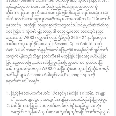
Gate.io (Sesame Exchange) ဖလှယ်မှု app ကိုငွေကြေးစွမ်းအား
ကုန်သွယ်မှုပလက်ဖောင်းကိုယုံကြည်စိတ်ချရသည်မဟုတ်ကို
တိုင်းတာရန်အရေးကြီးသောအခြေခံဖြစ်ပါသည်အရမ်းအသုံးဝ သုံး
ပါတီပလက်ဖောင်းများစွာအဆိုအရ မကြာသေးမီက DeFi မီးလောင်
မှုတောင်မှ, အသုံးပြုသူများစွာကိုသတ္တုတွင်းပါဝင်မှုပိုက်ဆံအိတ်ကို
ငွေကြေးများကိုဖော်ပြခဲ့သည်, ဒါ တည်ငြိမ်သော ဘလော့ခ်နည်း
ပညာသည် WEB3 ကမ္ဘာ၏ တည်ငြိမ်မှုကို 365 * 24 နာရီအတွင်း
ဘယ်တော့မှ မရပ်နိုင်စေသည်။ Sesame Open Gate.io သည်
Web 3.0 ၏ထိရောက်မှုနှင့်အဆင်ပြေမှုကိုခံစားရန်နှင့်ဒစ်ဂျစ်တယ်
ကမ္ဘာကိုပြန်လည်သိရှိရန်သင်ကိုခေါ ဗဟိုပြုပြင်ခြင်းနှင့်ဗဟိုပြုပြင်
ခြင်းနည်းလမ်းဖြင့်သင်၏လုံခြုံမှုကိုအပြည့်အဝကာကွယ်ပေးပြီး
တစ်ကမ္ဘာတစ်ဝှမ်းတွင် WEB3.0 အပြီးဆုံးအတွေ့အကြုံကိုခံစားရန်
အင်္ဂါရပ်များ Sesame တံခါးဖွင့်လှစ် Exchange App ကို
နောက်ဆုံးပေါ်ဗားရှင်း:
ပြည့်စုံသောပလက်ဖောင်း, ပိုင်ဆိုင်မှု၏လုံခြုံရေးကိန်း, အမျိုး
မျိုးသောချေးငွေများအတွက်အချိန်နှင်တကယ်ရင်းနှီးမြှုပ်နှံမှုစ
တစ်ဦးကအပြည့်အဝပလက်ဖောင်းတစ်ဦးသည်လူအားလုံး
အတွက်အလှန်မလဲလှယ်သောဖလှယ်မှုတွင်အပြင်ဘက်ကုန်သွယ်