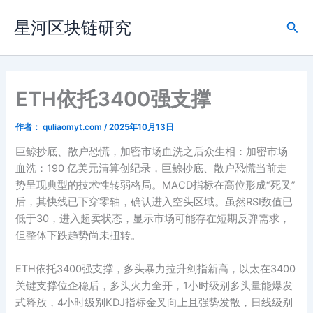
跳
星河区块链研究
至
搜
内
索
容
ETH依托3400强支撑
作者：
quliaomyt.com
/
2025年10月13日
巨鲸抄底、散户恐慌，加密市场血洗之后众生相：加密市场
血洗：190 亿美元清算创纪录，巨鲸抄底、散户恐慌当前走
势呈现典型的技术性转弱格局。MACD指标在高位形成“死叉”
后，其快线已下穿零轴，确认进入空头区域。虽然RSI数值已
低于30，进入超卖状态，显示市场可能存在短期反弹需求，
但整体下跌趋势尚未扭转。
ETH依托3400强支撑，多头暴力拉升剑指新高，以太在3400
关键支撑位企稳后，多头火力全开，1小时级别多头量能爆发
式释放，4小时级别KDJ指标金叉向上且强势发散，日线级别