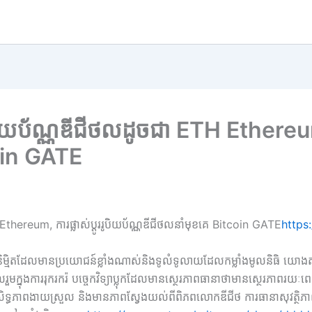
យប័ណ្ណឌីជីថលដូចជា ETH Ethereum, ក
coin GATE
hereum, ការផ្លាស់ប្តូររូបិយប័ណ្ណឌីជីថលនាំមុខគេ Bitcoin GATE
https
យប័ណ្ណនិម្មិតដែលមានប្រយោជន៍ខ្លាំងណាស់និងទូលំទូលាយដែលកម្លាំងមូលនិធិ យោងត
ូលរួមក្នុងការរុករករ៉ បច្ចេកវិទ្យាប្លុកដែលមានស្ថេរភាពធានាថាមានស្ថ
សិទ្ធភាពងាយស្រួល និងមានភាពស្វែងយល់ពីពិភពលោកឌីជីថ ការធានាសុវត្ថិ