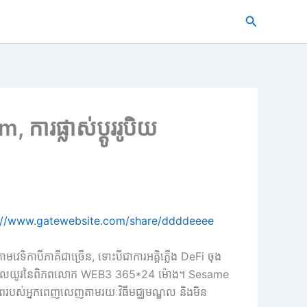
搜
索
ារផ្លាស់ប្តូររូបិយ
://www.gatewebsite.com/share/ddddeeee
ាមវេទិកាបីភាគីជាច្រើន, ទោះបីជាការអគ្គិភ្លើង DeFi ចុង
េរភាពរយៈពេលយូរនៃពិភពលោក WEB3 365*24 ម៉ោង។ Sesame
ភាពរបស់អ្នកពេញលេញតាមរយៈវិធីមជ្ឈមណ្ឌល និងមិន