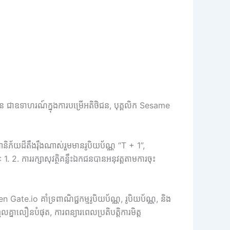
ជន ជាឧទាហរណ៍ក្នុងការបម្រើអតិថិជន, បុគ្គលិក Sesame
ហានិភ័យដ៏តឹងរ៉ឹងណាស់រួមមានរូបិយប័ណ្ណ “T + 1”,
. 2. ការរក្សាសុវត្ថិគន្លឹះឯកជនបានអនុវត្តតាមការចុះ
te.io គាំទ្រពាណិជ្ជកម្មរូបិយប័ណ្ណ, រូបិយប័ណ្ណ, និង
គ្នាលឿនបំផុត, ការពន្យារពេលប្រតិបត្តិការមិត្ត