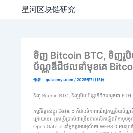
跳
星河区块链研究
至
内
容
ទិញ Bitcoin BTC, ទិញរូបិ
ប័ណ្ណឌីជីថលនាំមុខគេ Bit
作者：
quliaomyt.com
/
2025年7月15日
ទិញ Bitcoin BTC, ទិញរូបិយប័ណ្ណឌីជីថលដូចជា ETH Et
កម្មវិធីផ្លាស់ប្តូរ Gate.io គឺជាវេទិកាពាណិជ្ជកម្មរូបិ
ក្រោយនេះ, អ្នកប្រើប្រាស់ជាច្រើនបានលើកឡើងពីកាបូបច
Open Gate.io នាំអ្នកនូវអារម្មណ៍ថា WEB3.0 មានប្រ