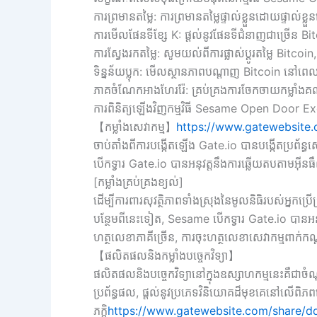
ការព្រមានតម្លៃ: ការព្រមានតម្លៃផ្ទាល់ខ្លួនដោយផ្ទាល់ខ្លួនដ
ការមើលផែនទីខ្សែ K: ផ្តល់នូវផែនទីជំនាញជាច្រើន 
ការស្វែងរកតម្លៃ: សូមយល់ពីការផ្លាស់ប្តូរតម្លៃ B
ទិន្នន័យប្លុក: មើលស្ថានភាពបណ្តាញ Bitcoin នៅពេ
ភាគចំណែកអាងហែររ៉ែ: គ្រប់គ្រងការចែកចាយកម្លា
ការពិនិត្យឡើងវិញកម្មវិធី Sesame Open Door E
【កម្លាំងសេវាកម្ម】
https://www.gatewebsite
ចាប់តាំងពីការបង្កើតឡើង Gate.io បានបង្កើតប្រព័ន
បើកទ្វារ Gate.io បានអនុវត្តនឹងការឆ្លើយតបតាមអ៊ី
[កម្លាំងគ្រប់គ្រងខ្យល់]
ដើម្បីការពារសុវត្ថិភាពទាំងស្រុងនៃមូលនិធិរបស់អ្នកប
បន្ថែមពីនេះទៀត, Sesame បើកទ្វារ Gate.io បានអនុវត្ត
ហត្ថលេខាភាគីច្រើន, ការចុះហត្ថលេខាសេវាកម្មពាក់
【ផលិតផលនិងកម្លាំងបច្ចេកវិទ្យា】
ផលិតផលនិងបច្ចេកវិទ្យានៅក្នុងឧស្សាហកម្មនេះគឺជាចំ
ប្រព័ន្ធផល, ផ្តល់នូវប្រភេទវិនិយោគដ៏មុខគេនៅលើពិភពល
ភក្តិ
https://www.gatewebsite.com/share/