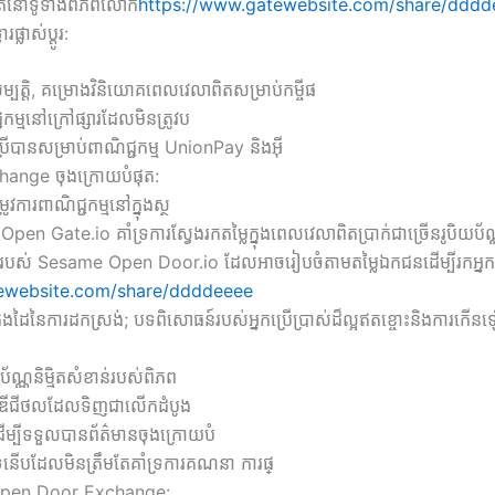
ផុតនៅទូទាំងពិភពលោក
https://www.gatewebsite.com/share/dddd
លាស់ប្តូរ:
ម្បត្តិ, គម្រោងវិនិយោគពេលវេលាពិតសម្រាប់កម្ចីផ
្ជកម្មនៅក្រៅផ្សារដែលមិនត្រូវប
ប្រើបានសម្រាប់ពាណិជ្ជកម្ម UnionPay និងអ៊ី
hange ចុងក្រោយបំផុត:
ូវការពាណិជ្ជកម្មនៅក្នុងស្ថ
e Open Gate.io គាំទ្រការស្វែងរកតម្លៃក្នុងពេលវេលាពិតប្រាក់ជាច្រើនរូបិយប័
ូវការរបស់ Sesame Open Door.io ដែលអាចរៀបចំតាមតម្លៃឯកជនដើម្បីរកអ្នកប្
tewebsite.com/share/ddddeeee
្រងដៃនៃការដកស្រង់; បទពិសោធន៍របស់អ្នកប្រើប្រាស់ដ៏ល្អឥតខ្ចោះនិងការកើន
យប័ណ្ណនិម្មិតសំខាន់របស់ពិភព
តផលឌីជីថលដែលទិញជាលើកដំបូង
ដើម្បីទទួលបានព័ត៌មានចុងក្រោយបំ
ូទ័រទំនើបដែលមិនត្រឹមតែគាំទ្រការគណនា ការផ្
 Open Door Exchange: