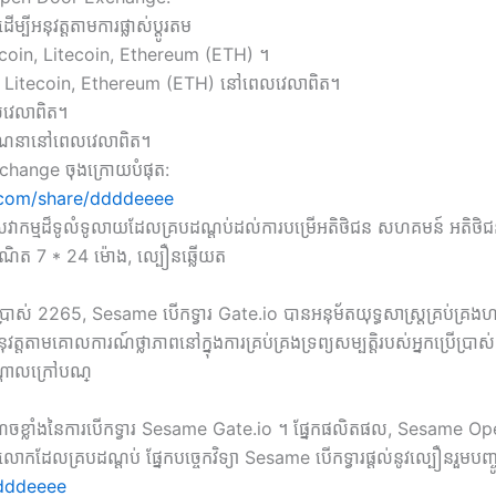
ើម្បីអនុវត្តតាមការផ្លាស់ប្តូរតម
Bitcoin, Litecoin, Ethereum (ETH) ។
itcoin, Litecoin, Ethereum (ETH) នៅពេលវេលាពិត។
លវេលាពិត។
ំងគណនានៅពេលវេលាពិត។
xchange ចុងក្រោយបំផុត:
.com/share/ddddeeee
្ធសេវាកម្មដ៏ទូលំទូលាយដែលគ្របដណ្តប់ដល់ការបម្រើអតិថិជន សហគមន៍ អតិថិ
នធឺណិត 7 * 24 ម៉ោង, ល្បឿនឆ្លើយត
្រើប្រាស់ 2265, Sesame បើកទ្វារ Gate.io បានអនុម័តយុទ្ធសាស្ត្រគ្រប់គ្រង
តាមគោលការណ៍ថ្លាភាពនៅក្នុងការគ្រប់គ្រងទ្រព្យសម្បត្តិរបស់អ្នកប្រើប្រាស់: 1
កណ្តាលក្រៅបណ្
ណុចខ្លាំងនៃការបើកទ្វារ Sesame Gate.io ។ ផ្នែកផលិតផល, Sesame Open Ga
ោកដែលគ្របដណ្តប់ ផ្នែកបច្ចេកវិទ្យា Sesame បើកទ្វារផ្តល់នូវល្បឿនរួមបញ្ចូល
ddddeeee