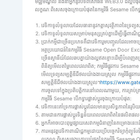
មជ្ឈមណ្ឌល និងនាំអ្នកនូវបទពិសោធន៍ WEB3.0 ដ៏ល្អបំ
លក្ខណៈពិសេសចុងក្រោយបំផុតនៃកម្មវិធី Sesame បើកទ្វារផ្
វេទិកាទូលំទូលាយដែលធានានូវកត្តាសុវត្ថិភាពនៃទ្រព្យស
វេទិកាទូលំទូលាយសម្រាប់មនុស្សគ្រប់គ្នាដើម្បីធ្វើពាណិជ
ប្រាក់កម្ចីជាច្រើនប្រភេទគឺជាវេទិការួមបញ្ចូលដែលអាច
អត្ថប្រយោជន៍នៃកម្មវិធី Sesame Open Door Exc
ច្រើនស្ថានីយ៍ដែលឆបគ្នាយ៉ាងល្អឥតខ្ចោះដើម្បីបំពេញតម្រ
ពិនិត្យមើលតម្លៃពេលវេលាពិត; កម្មវិធីផ្លូវការ Sesam
មើលទ្រព្យសម្បត្តិឌីជីថលយ៉ាងងាយស្រួល កម្មវិធីផ្ល
សម្បត្តិឌីជីថលយ៉ាងងាយស្រួល។
https://www.ga
ការចូលទៅក្នុងប្រតិបត្តិការនៅពេលណាមួយ, ការគ្រប់គ
កម្មវិធី Sesame បើកទ្វារផ្លាស់ប្តូរចុងក្រោយបំផុត:
វេទិកានេះគាំទ្រការផ្លាស់ប្តូរដែលមានប្រសិទ្ធភាពនៃរូបិ
តាមដានការផ្លាស់ប្តូរទិន្នន័យពេលវេលាពិតនៃផលិ
អ្នកក៏អាចបោះពុម្ពផ្សាយសេវាកម្មជំនាញនៃគម្រោងនេះ
ការអនុវត្តវេទិកាពាណិជ្ជកម្មដោយប្រើបច្ចេកវិទ្យាកុំព្យ
លក្ខណៈពិសេសចុងក្រោយបំផុតនៃកម្មវិធី Sesame