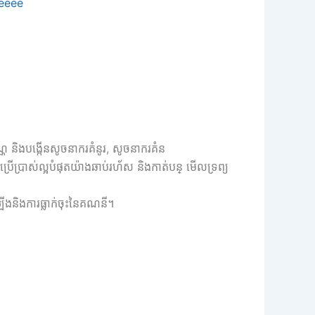
eeee
ណ្ណ និងបង្កើនសូចនាករគំនូរ, សូចនាករគំន
រើប្រាស់ល្អបំផុតយ៉ាងឆាប់រហ័ស និងកាត់បន្ មើលទ្រព្យ
ឡើងនិងការធ្លាក់ចុះនៃគណនី។