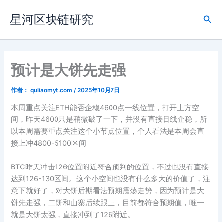
跳
星河区块链研究
至
搜
内
索
容
预计是大饼先走强
作者：
quliaomyt.com
/
2025年10月7日
本周重点关注ETH能否企稳4600点一线位置，打开上方空
间，昨天4600只是稍微破了一下，并没有直接日线企稳，所
以本周需要重点关注这个小节点位置，个人看法是本周会直
接上冲4800-5100区间
BTC昨天冲击126位置附近符合预判的位置，不过也没有直接
达到126-130区间。这个小空间也没有什么多大的价值了，注
意下就好了，对大饼后期看法预期震荡走势，因为预计是大
饼先走强，二饼和山寨后续跟上，目前都符合预期值，唯一
就是大饼太强，直接冲到了126附近。