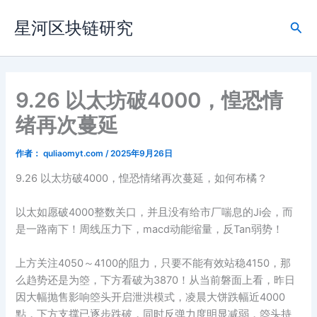
跳
星河区块链研究
至
搜
内
索
容
9.26 以太坊破4000，惶恐情
绪再次蔓延
作者：
quliaomyt.com
/
2025年9月26日
9.26 以太坊破4000，惶恐情绪再次蔓延，如何布橘？
以太如愿破4000整数关口，并且没有给市厂喘息的Ji会，而
是一路南下！周线压力下，macd动能缩量，反Tan弱势！
上方关注4050～4100的阻力，只要不能有效站稳4150，那
么趋势还是为箜，下方看破为3870！从当前磐面上看，昨日
因大幅抛售影响箜头开启泄洪模式，凌晨大饼跌幅近4000
點，下方支撑已逐步跌破，同时反弹力度明显减弱，箜头持