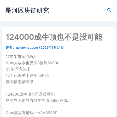
跳
星河区块链研究
至
搜
内
索
容
124000成牛顶也不是没可能
作者：
quliaomyt.com
/
2025年9月24日
17年牛市顶点两万
21年大放水也仅涨3倍到69000
25年环境欠佳
12万已近乎上轮高点翻倍
按涨幅递减规律
124000成牛顶也不是没可能
毕竟当下走势与21年牛顶后颇为相似
Gate高返邀请码：AAASSSSS