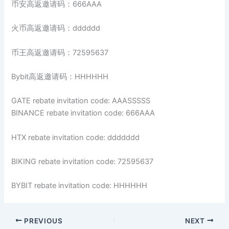
币安高返邀请码：666AAA
火币高返邀请码：dddddd
币王高返邀请码：72595637
Bybit高返邀请码：HHHHHH
GATE rebate invitation code: AAASSSSS
BINANCE rebate invitation code: 666AAA
HTX rebate invitation code: ddddddd
BIKING rebate invitation code: 72595637
BYBIT rebate invitation code: HHHHHH
PREVIOUS
NEXT