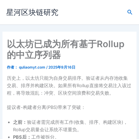
跳
星河区块链研究
至
搜
内
索
容
以太坊已成为所有基于Rollup
的中立序列器
作者：
quliaomyt.com
/
2025年9月16日
历史上，以太坊只能为自身交易排序。验证者从内存池收集
交易、排序并构建区块。如果所有Rollup直接将交易注入该过
程，将导致混乱：冲突、区块空间浪费和交易失败。
提议者-构建者分离(PBS)带来了突破：
之前：
验证者需完成所有工作(收集、排序、构建区块)，
Rollup交易量会让系统不堪重负。
PBS后：
工作被拆分。