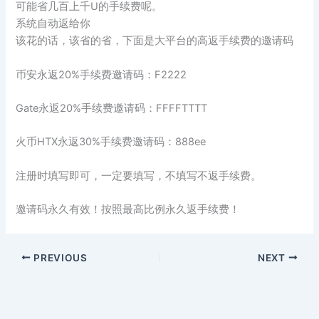
可能省几百上千U的手续费呢。
系统自动返给你
该花的话，该省的省，下面是大平台的高返手续费的邀请码
币安永返20%手续费邀请码：F2222
Gate永返20%手续费邀请码：FFFFTTTT
火币HTX永返30%手续费邀请码：888ee
注册时填写即可，一定要填写，不填写不返手续费。
邀请码永久有效！按照最高比例永久返手续费！
PREVIOUS
NEXT