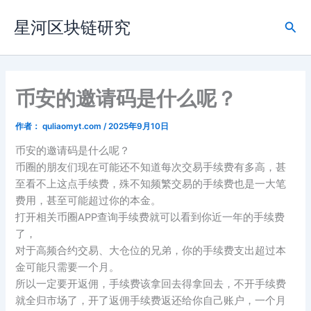
跳
星河区块链研究
至
搜
内
索
容
币安的邀请码是什么呢？
作者：
quliaomyt.com
/
2025年9月10日
币安的邀请码是什么呢？
币圈的朋友们现在可能还不知道每次交易手续费有多高，甚
至看不上这点手续费，殊不知频繁交易的手续费也是一大笔
费用，甚至可能超过你的本金。
打开相关币圈APP查询手续费就可以看到你近一年的手续费
了，
对于高频合约交易、大仓位的兄弟，你的手续费支出超过本
金可能只需要一个月。
所以一定要开返佣，手续费该拿回去得拿回去，不开手续费
就全归市场了，开了返佣手续费返还给你自己账户，一个月