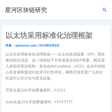
跳
星河区块链研究
至
搜
内
索
容
以太坊采用标准化治理框架
作者：
quliaomyt.com
/
2025年9月8日
以太坊采用标准化治理框架——以太坊改进提案（EIP）系统
驱动协议演进。这一流程始于开发者提交的EIP草案，随后进
入多阶段审议机制：首先由AllCoreDevs（ACD）会议中的核
心开发者联盟进行技术可行性评估，继而开放至更广泛的社
区进行公开讨论与意见征集。
币安永返20%手续费邀请码：F2222
Gate永返20%手续费邀请码：FFFFTTTT