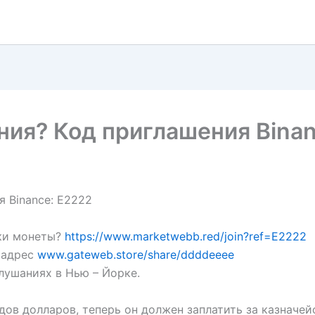
ния? Код приглашения Binan
я Binance: E2222
зки монеты?
https://www.marketwebb.red/join?ref=E2222
ь адрес
www.gateweb.store/share/ddddeeee
лушаниях в Нью – Йорке.
ов долларов, теперь он должен заплатить за казначе