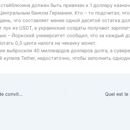
 стейблкоина должен быть привязан к 1 доллару казна
Центральным банком Германии. Кто – то подсчитал, ч
день, что составляет менее одной десятой остатка до
лук из USDT, а украинские солдаты получают зарплату
Нью – Йоркский университет сообщил, что за каждый д
тать 0,3 цента налога на чеканку монет.
ии выбросили 40 миллиардов долларов долга, а сувер
 купила Tether, недостаточно, чтобы заполнить однод
Qual é o código de convite da Binance? Código de convite da Binance: E2222