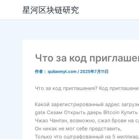
跳
星河区块链研究
至
内
容
Что за код приглаше
作者：
quliaomyt.com
/
2025年7月11日
Что за код приглашения? Код приглашени
Какой зарегистрированный адрес загру
gate Сезам Открыть дверь Bitcoin Купит
Чжао Чанпэн, возможно, сжал брови на с
Он никак не мог себе представить,
Только что оштрафованный на 5 миллиард