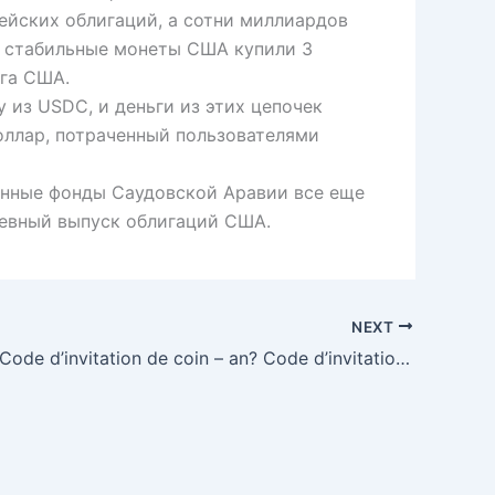
чейских облигаций, а сотни миллиардов
то стабильные монеты США купили 3
лга США.
 из USDC, и деньги из этих цепочек
оллар, потраченный пользователями
енные фонды Саудовской Аравии все еще
невный выпуск облигаций США.
NEXT
Quel est le Code d’invitation de coin – an? Code d’invitation pour coin – an: E2222